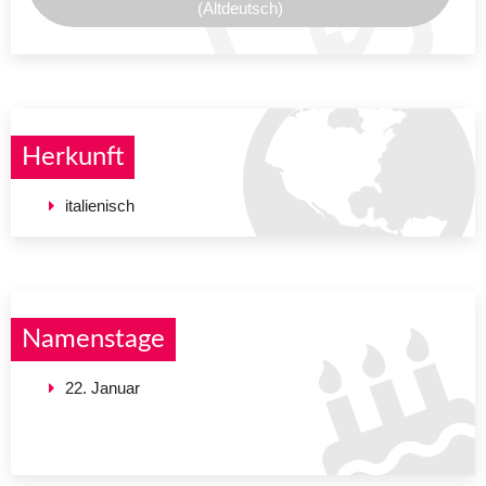
(Altdeutsch)
Herkunft
italienisch
Namenstage
22. Januar