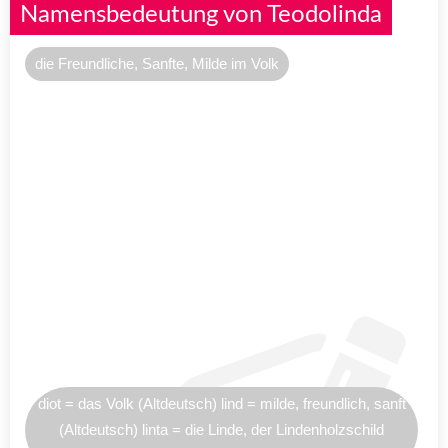
Namensbedeutung von Teodolinda
die Freundliche, Sanfte, Milde im Volk
diot = das Volk (Altdeutsch) lind = milde, freundlich, sanft
(Altdeutsch) linta = die Linde, der Lindenholzschild