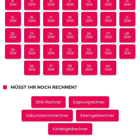
8.
9.
10.
11.
12.
13.
14.
SSW
SSW
SSW
SSW
SSW
SSW
SSW
15.
16.
17.
18.
19.
20.
21.
SSW
SSW
SSW
SSW
SSW
SSW
SSW
22.
23.
24.
25.
26.
27.
28.
SSW
SSW
SSW
SSW
SSW
SSW
SSW
29.
30.
31.
32.
33.
34.
35.
SSW
SSW
SSW
SSW
SSW
SSW
SSW
36.
37.
38.
39.
40.
SSW
SSW
SSW
SSW
SSW
MÜSST IHR NOCH RECHNEN?
SSW Rechner
Eisprungrechner
Geburtsterminrechner
Elterngeldrechner
Kindergeldrechner