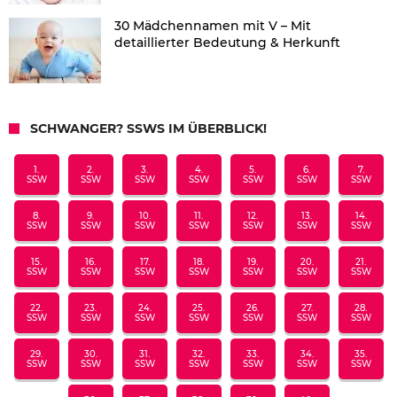
30 Mädchennamen mit V – Mit
detaillierter Bedeutung & Herkunft
SCHWANGER? SSWS IM ÜBERBLICK!
1.
2.
3.
4.
5.
6.
7.
SSW
SSW
SSW
SSW
SSW
SSW
SSW
8.
9.
10.
11.
12.
13.
14.
SSW
SSW
SSW
SSW
SSW
SSW
SSW
15.
16.
17.
18.
19.
20.
21.
SSW
SSW
SSW
SSW
SSW
SSW
SSW
22.
23.
24.
25.
26.
27.
28.
SSW
SSW
SSW
SSW
SSW
SSW
SSW
29.
30.
31.
32.
33.
34.
35.
SSW
SSW
SSW
SSW
SSW
SSW
SSW