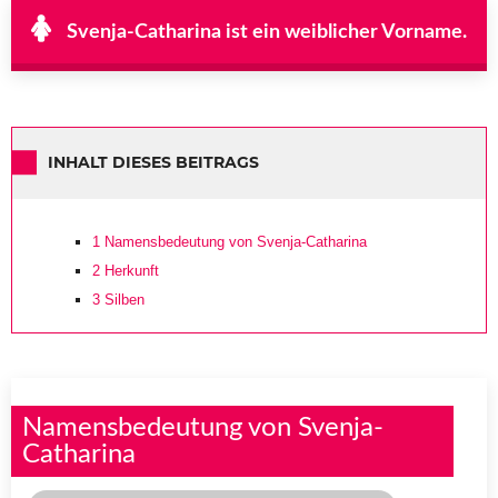
Svenja-Catharina ist ein weiblicher Vorname.
INHALT DIESES BEITRAGS
1
Namensbedeutung von Svenja-Catharina
2
Herkunft
3
Silben
Namensbedeutung von Svenja-
Catharina