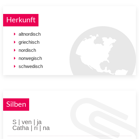
Herkunft
altnordisch
griechisch
nordisch
norwegisch
schwedisch
Silben
S | ven | ja
Catha | ri | na