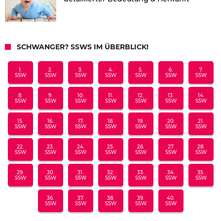
SCHWANGER? SSWS IM ÜBERBLICK!
1.
2.
3.
4.
5.
6.
7.
SSW
SSW
SSW
SSW
SSW
SSW
SSW
8.
9.
10.
11.
12.
13.
14.
SSW
SSW
SSW
SSW
SSW
SSW
SSW
15.
16.
17.
18.
19.
20.
21.
SSW
SSW
SSW
SSW
SSW
SSW
SSW
22.
23.
24.
25.
26.
27.
28.
SSW
SSW
SSW
SSW
SSW
SSW
SSW
29.
30.
31.
32.
33.
34.
35.
SSW
SSW
SSW
SSW
SSW
SSW
SSW
36.
37.
38.
39.
40.
SSW
SSW
SSW
SSW
SSW