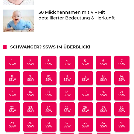
30 Mädchennamen mit V – Mit
detaillierter Bedeutung & Herkunft
SCHWANGER? SSWS IM ÜBERBLICK!
1.
2.
3.
4.
5.
6.
7.
SSW
SSW
SSW
SSW
SSW
SSW
SSW
8.
9.
10.
11.
12.
13.
14.
SSW
SSW
SSW
SSW
SSW
SSW
SSW
15.
16.
17.
18.
19.
20.
21.
SSW
SSW
SSW
SSW
SSW
SSW
SSW
22.
23.
24.
25.
26.
27.
28.
SSW
SSW
SSW
SSW
SSW
SSW
SSW
29.
30.
31.
32.
33.
34.
35.
SSW
SSW
SSW
SSW
SSW
SSW
SSW