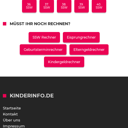
36.
37.
38.
39.
40.
SSW
SSW
SSW
SSW
SSW
MÜSST IHR NOCH RECHNEN?
SSW Rechner
Eisprungrechner
Geburtsterminrechner
Elterngeldrechner
Kindergeldrechner
KINDERINFO.DE
Startseite
Kontakt
Über uns
Impressum