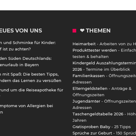
EUES VON UNS
❤ THEMEN
m und Schminke für Kinder:
Heimarbeit
- Arbeiten von zu 
 ist zu achten?
Produkttester werden
- Einfac
testen & behalten
 den Süden Deutschlands:
Kindergeld Auszahlungstermi
enurlaub in Bayern
2026
- Termine im Überblick
 mit Spaß: Die besten Tipps,
Familienkassen
- Öffnungszeit
ndern das Lernen zu versüßen
Adressen
Elterngeldstellen
- Anträge &
rund um die Reiseapotheke für
Öffnungszeiten
r
Jugendämter
- Öffnungszeiten
ymptome von Allergien bei
Adressen
rn
Taschengeldtabelle 2026
- Höh
Jahren
Gratisproben Baby
- 25 Tipps
Sprüche zur Geburt
- 150 Sprüc