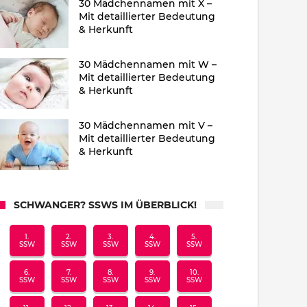
30 Mädchennamen mit X –
Mit detaillierter Bedeutung
& Herkunft
30 Mädchennamen mit W –
Mit detaillierter Bedeutung
& Herkunft
30 Mädchennamen mit V –
Mit detaillierter Bedeutung
& Herkunft
SCHWANGER? SSWS IM ÜBERBLICK!
1.
2.
3.
4.
5.
SSW
SSW
SSW
SSW
SSW
6.
7.
8.
9.
10.
SSW
SSW
SSW
SSW
SSW