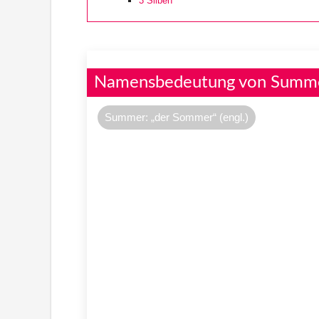
3
Silben
Namensbedeutung von Summ
Summer: „der Sommer“ (engl.)