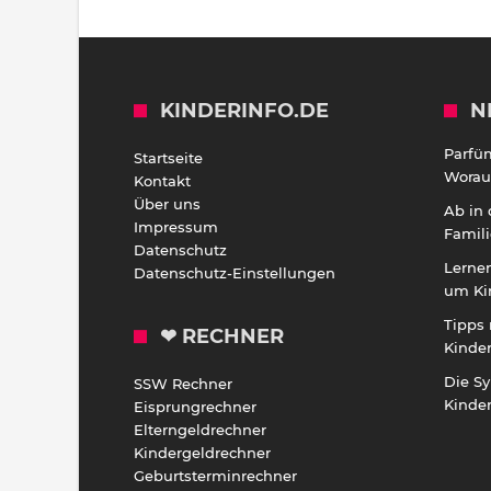
KINDERINFO.DE
N
Parfü
Startseite
Worauf
Kontakt
Über uns
Ab in
Impressum
Famili
Datenschutz
Lernen
Datenschutz-Einstellungen
um Ki
Tipps 
❤ RECHNER
Kinde
Die S
SSW Rechner
Kinde
Eisprungrechner
Elterngeldrechner
Kindergeldrechner
Geburtsterminrechner