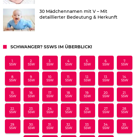
30 Mädchennamen mit V – Mit
detaillierter Bedeutung & Herkunft
SCHWANGER? SSWS IM ÜBERBLICK!
1.
2.
3.
4.
5.
6.
7.
SSW
SSW
SSW
SSW
SSW
SSW
SSW
8.
9.
10.
11.
12.
13.
14.
SSW
SSW
SSW
SSW
SSW
SSW
SSW
15.
16.
17.
18.
19.
20.
21.
SSW
SSW
SSW
SSW
SSW
SSW
SSW
22.
23.
24.
25.
26.
27.
28.
SSW
SSW
SSW
SSW
SSW
SSW
SSW
29.
30.
31.
32.
33.
34.
35.
SSW
SSW
SSW
SSW
SSW
SSW
SSW