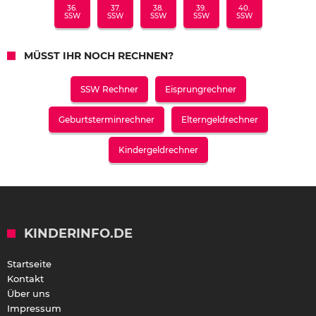
36.
37.
38.
39.
40.
SSW
SSW
SSW
SSW
SSW
MÜSST IHR NOCH RECHNEN?
SSW Rechner
Eisprungrechner
Geburtsterminrechner
Elterngeldrechner
Kindergeldrechner
KINDERINFO.DE
Startseite
Kontakt
Über uns
Impressum