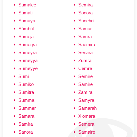
Sumalee
Semira
Sumati
Sonora
Sumaya
Sunehri
Sümbül
Samar
Sumeja
Samra
Sumerya
Saemira
Sümeyra
Senara
Sümeyya
Zümra
Sümeyye
Cemre
Sumi
Semire
Sumiko
Samire
Sumitra
Zamira
Summa
Samyra
Summer
Samarah
Samara
Xiomara
Samira
Semera
Sanora
Samaire