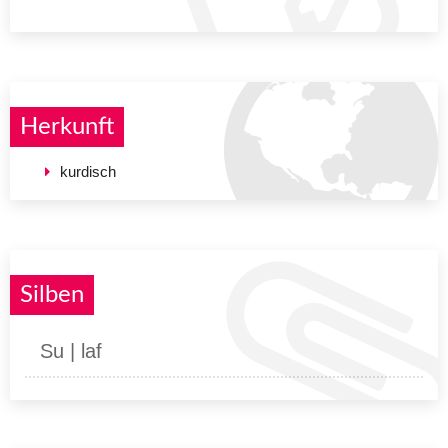
Herkunft
kurdisch
Silben
Su | laf