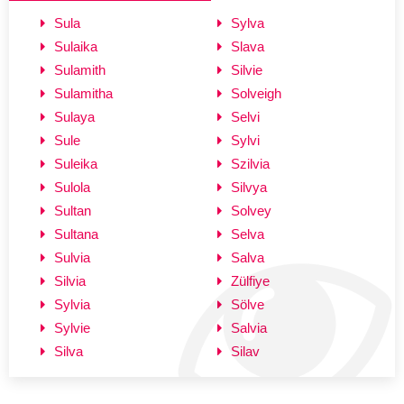
Sula
Sylva
Sulaika
Slava
Sulamith
Silvie
Sulamitha
Solveigh
Sulaya
Selvi
Sule
Sylvi
Suleika
Szilvia
Sulola
Silvya
Sultan
Solvey
Sultana
Selva
Sulvia
Salva
Silvia
Zülfiye
Sylvia
Sölve
Sylvie
Salvia
Silva
Silav