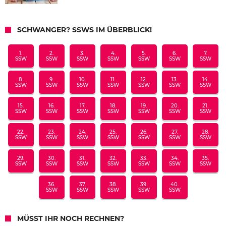
SCHWANGER? SSWS IM ÜBERBLICK!
1.
2.
3.
4.
5.
6.
7.
SSW
SSW
SSW
SSW
SSW
SSW
SSW
8.
9.
10.
11.
12.
13.
14.
SSW
SSW
SSW
SSW
SSW
SSW
SSW
15.
16.
17.
18.
19.
20.
21.
SSW
SSW
SSW
SSW
SSW
SSW
SSW
22.
23.
24.
25.
26.
27.
28.
SSW
SSW
SSW
SSW
SSW
SSW
SSW
29.
30.
31.
32.
33.
34.
35.
SSW
SSW
SSW
SSW
SSW
SSW
SSW
36.
37.
38.
39.
40.
SSW
SSW
SSW
SSW
SSW
MÜSST IHR NOCH RECHNEN?