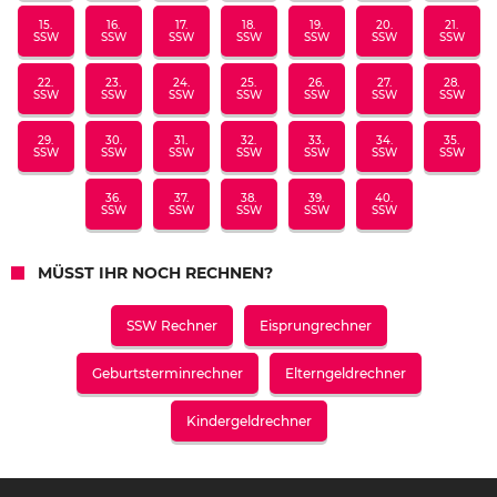
15.
16.
17.
18.
19.
20.
21.
SSW
SSW
SSW
SSW
SSW
SSW
SSW
22.
23.
24.
25.
26.
27.
28.
SSW
SSW
SSW
SSW
SSW
SSW
SSW
29.
30.
31.
32.
33.
34.
35.
SSW
SSW
SSW
SSW
SSW
SSW
SSW
36.
37.
38.
39.
40.
SSW
SSW
SSW
SSW
SSW
MÜSST IHR NOCH RECHNEN?
SSW Rechner
Eisprungrechner
Geburtsterminrechner
Elterngeldrechner
Kindergeldrechner