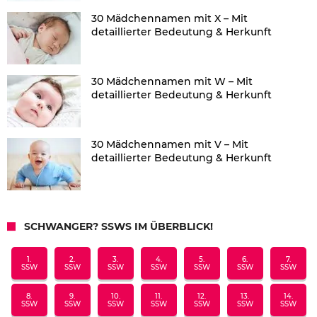
30 Mädchennamen mit X – Mit
detaillierter Bedeutung & Herkunft
30 Mädchennamen mit W – Mit
detaillierter Bedeutung & Herkunft
30 Mädchennamen mit V – Mit
detaillierter Bedeutung & Herkunft
SCHWANGER? SSWS IM ÜBERBLICK!
1.
2.
3.
4.
5.
6.
7.
SSW
SSW
SSW
SSW
SSW
SSW
SSW
8.
9.
10.
11.
12.
13.
14.
SSW
SSW
SSW
SSW
SSW
SSW
SSW