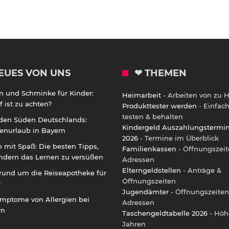
EUES VON UNS
❤ THEMEN
m und Schminke für Kinder:
Heimarbeit
- Arbeiten von zu 
 ist zu achten?
Produkttester werden
- Einfac
testen & behalten
 den Süden Deutschlands:
Kindergeld Auszahlungstermi
enurlaub in Bayern
2026
- Termine im Überblick
 mit Spaß: Die besten Tipps,
Familienkassen
- Öffnungszeit
ndern das Lernen zu versüßen
Adressen
Elterngeldstellen
- Anträge &
rund um die Reiseapotheke für
Öffnungszeiten
r
Jugendämter
- Öffnungszeiten
ymptome von Allergien bei
Adressen
rn
Taschengeldtabelle 2026
- Höh
Jahren