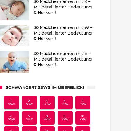
30 Mädchennamen mit X –
Mit detaillierter Bedeutung
& Herkunft
30 Mädchennamen mit W –
Mit detaillierter Bedeutung
& Herkunft
30 Mädchennamen mit V –
Mit detaillierter Bedeutung
& Herkunft
SCHWANGER? SSWS IM ÜBERBLICK!
1.
2.
3.
4.
5.
SSW
SSW
SSW
SSW
SSW
6.
7.
8.
9.
10.
SSW
SSW
SSW
SSW
SSW