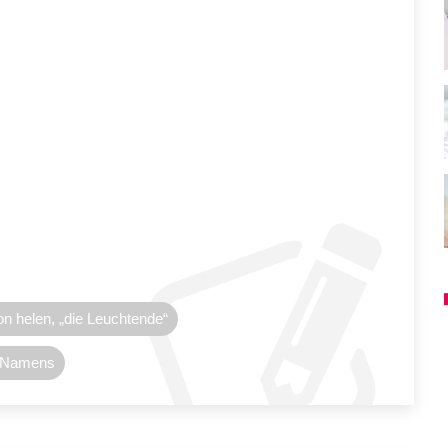
on helen, „die Leuchtende“
n Namens