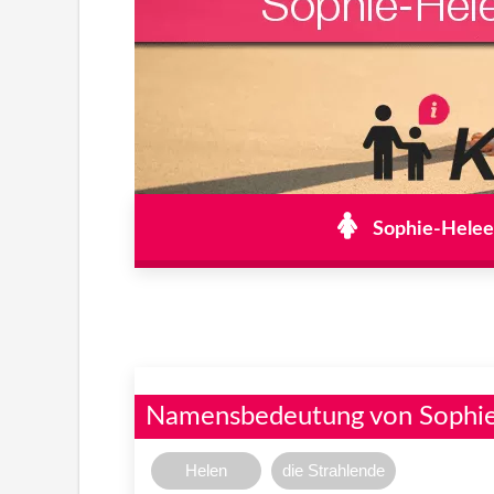
Sophie-Heleen
Namensbedeutung von Sophi
Helen
die Strahlende