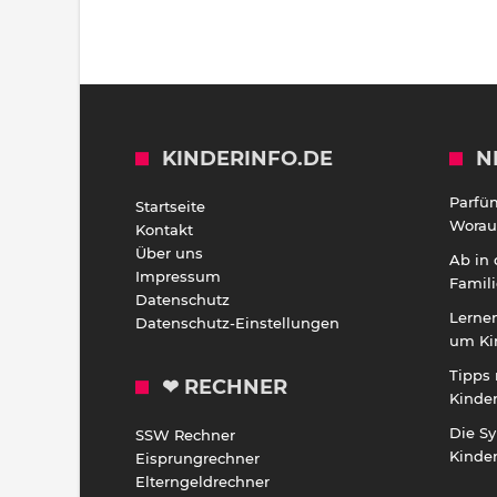
KINDERINFO.DE
N
Parfü
Startseite
Worauf
Kontakt
Über uns
Ab in
Impressum
Famili
Datenschutz
Lernen
Datenschutz-Einstellungen
um Ki
Tipps 
❤ RECHNER
Kinde
Die S
SSW Rechner
Kinde
Eisprungrechner
Elterngeldrechner