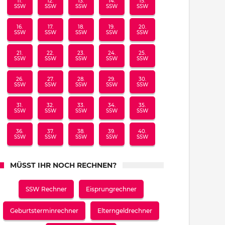
11.
12.
13.
14.
15.
SSW
SSW
SSW
SSW
SSW
16.
17.
18.
19.
20.
SSW
SSW
SSW
SSW
SSW
21.
22.
23.
24.
25.
SSW
SSW
SSW
SSW
SSW
26.
27.
28.
29.
30.
SSW
SSW
SSW
SSW
SSW
31.
32.
33.
34.
35.
SSW
SSW
SSW
SSW
SSW
36.
37.
38.
39.
40.
SSW
SSW
SSW
SSW
SSW
MÜSST IHR NOCH RECHNEN?
SSW Rechner
Eisprungrechner
Geburtsterminrechner
Elterngeldrechner