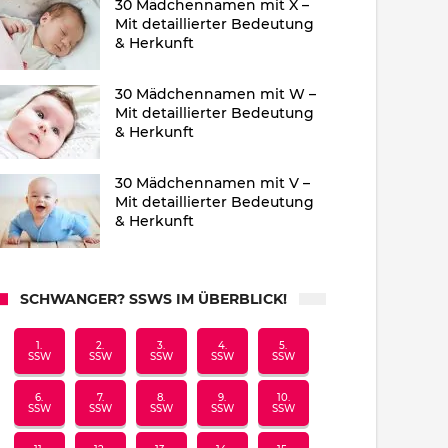
30 Mädchennamen mit X –
Mit detaillierter Bedeutung
& Herkunft
30 Mädchennamen mit W –
Mit detaillierter Bedeutung
& Herkunft
30 Mädchennamen mit V –
Mit detaillierter Bedeutung
& Herkunft
SCHWANGER? SSWS IM ÜBERBLICK!
1.
2.
3.
4.
5.
SSW
SSW
SSW
SSW
SSW
6.
7.
8.
9.
10.
SSW
SSW
SSW
SSW
SSW