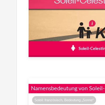
Soleil-Celesti
Namensbedeutung von Soleil-
Soleil: französisch, Bedeutung „Sonne“