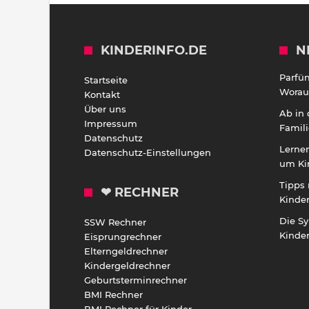
KINDERINFO.DE
N
Parfü
Startseite
Worauf
Kontakt
Über uns
Ab in
Impressum
Famili
Datenschutz
Lernen
Datenschutz-Einstellungen
um Ki
Tipps 
❤ RECHNER
Kinde
Die S
SSW Rechner
Kinde
Eisprungrechner
Elterngeldrechner
Kindergeldrechner
Geburtsterminrechner
BMI Rechner
BMI Rechner für Kinder