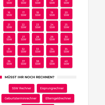
11.
12.
13.
14.
15.
SSW
SSW
SSW
SSW
SSW
16.
17.
18.
19.
20.
SSW
SSW
SSW
SSW
SSW
21.
22.
23.
24.
25.
SSW
SSW
SSW
SSW
SSW
26.
27.
28.
29.
30.
SSW
SSW
SSW
SSW
SSW
31.
32.
33.
34.
35.
SSW
SSW
SSW
SSW
SSW
36.
37.
38.
39.
40.
SSW
SSW
SSW
SSW
SSW
MÜSST IHR NOCH RECHNEN?
SSW Rechner
Eisprungrechner
Geburtsterminrechner
Elterngeldrechner