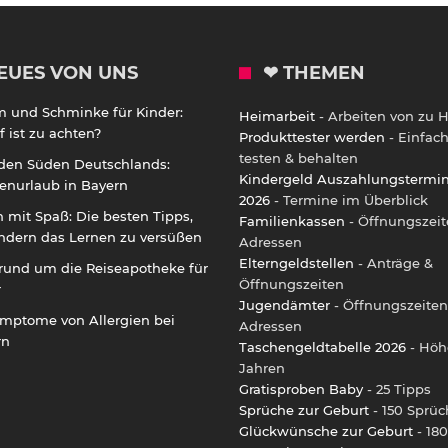
EUES VON UNS
❤ THEMEN
m und Schminke für Kinder:
Heimarbeit
- Arbeiten von zu 
 ist zu achten?
Produkttester werden
- Einfac
testen & behalten
 den Süden Deutschlands:
Kindergeld Auszahlungstermi
enurlaub in Bayern
2026
- Termine im Überblick
 mit Spaß: Die besten Tipps,
Familienkassen
- Öffnungszeit
ndern das Lernen zu versüßen
Adressen
Elterngeldstellen
- Anträge &
rund um die Reiseapotheke für
Öffnungszeiten
r
Jugendämter
- Öffnungszeiten
ymptome von Allergien bei
Adressen
rn
Taschengeldtabelle 2026
- Höh
Jahren
Gratisproben Baby
- 25 Tipps
Sprüche zur Geburt
- 150 Sprüc
Glückwünsche zur Geburt
- 180