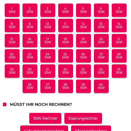
1.
2.
3.
4.
5.
6.
7.
SSW
SSW
SSW
SSW
SSW
SSW
SSW
8.
9.
10.
11.
12.
13.
14.
SSW
SSW
SSW
SSW
SSW
SSW
SSW
15.
16.
17.
18.
19.
20.
21.
SSW
SSW
SSW
SSW
SSW
SSW
SSW
22.
23.
24.
25.
26.
27.
28.
SSW
SSW
SSW
SSW
SSW
SSW
SSW
29.
30.
31.
32.
33.
34.
35.
SSW
SSW
SSW
SSW
SSW
SSW
SSW
36.
37.
38.
39.
40.
SSW
SSW
SSW
SSW
SSW
MÜSST IHR NOCH RECHNEN?
SSW Rechner
Eisprungrechner
Geburtsterminrechner
Elterngeldrechner