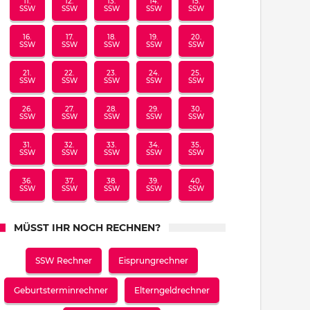
11.
12.
13.
14.
15.
SSW
SSW
SSW
SSW
SSW
16.
17.
18.
19.
20.
SSW
SSW
SSW
SSW
SSW
21.
22.
23.
24.
25.
SSW
SSW
SSW
SSW
SSW
26.
27.
28.
29.
30.
SSW
SSW
SSW
SSW
SSW
31.
32.
33.
34.
35.
SSW
SSW
SSW
SSW
SSW
36.
37.
38.
39.
40.
SSW
SSW
SSW
SSW
SSW
MÜSST IHR NOCH RECHNEN?
SSW Rechner
Eisprungrechner
Geburtsterminrechner
Elterngeldrechner