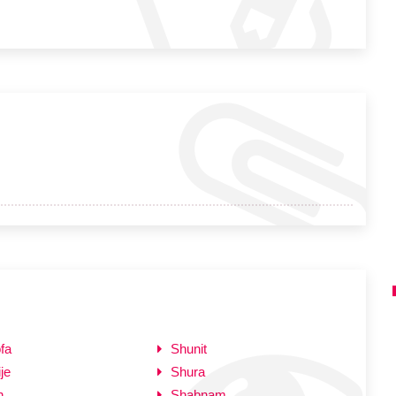
fa
Shunit
je
Shura
h
Shabnam