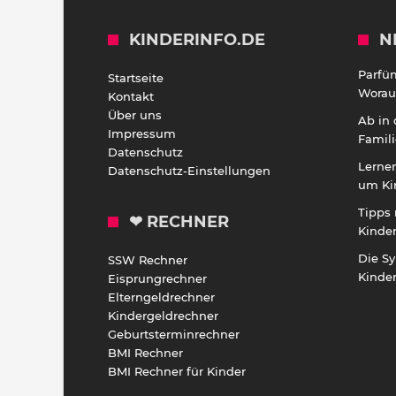
KINDERINFO.DE
N
Parfü
Startseite
Worauf
Kontakt
Über uns
Ab in
Impressum
Famili
Datenschutz
Lernen
Datenschutz-Einstellungen
um Ki
Tipps 
❤ RECHNER
Kinde
Die S
SSW Rechner
Kinde
Eisprungrechner
Elterngeldrechner
Kindergeldrechner
Geburtsterminrechner
BMI Rechner
BMI Rechner für Kinder