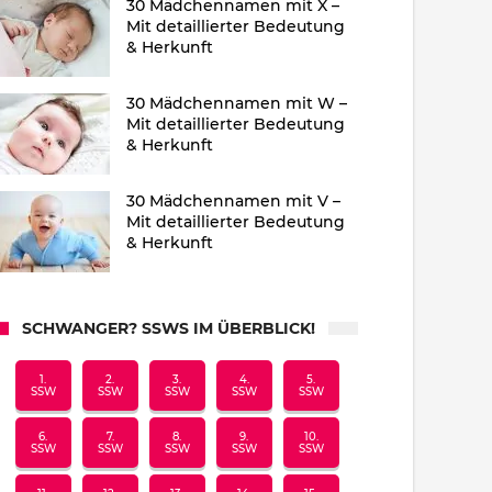
30 Mädchennamen mit X –
Mit detaillierter Bedeutung
& Herkunft
30 Mädchennamen mit W –
Mit detaillierter Bedeutung
& Herkunft
30 Mädchennamen mit V –
Mit detaillierter Bedeutung
& Herkunft
SCHWANGER? SSWS IM ÜBERBLICK!
1.
2.
3.
4.
5.
SSW
SSW
SSW
SSW
SSW
6.
7.
8.
9.
10.
SSW
SSW
SSW
SSW
SSW