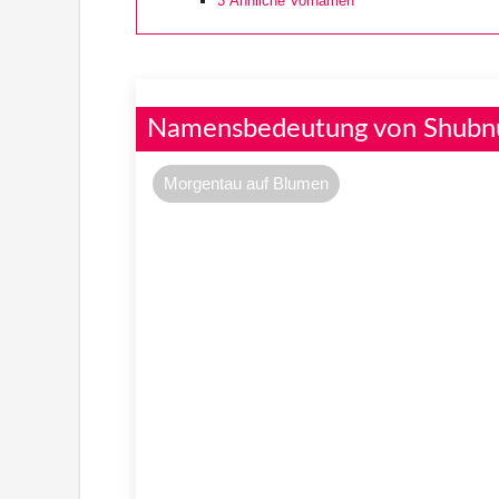
3
Ähnliche Vornamen
Namensbedeutung von Shub
Morgentau auf Blumen