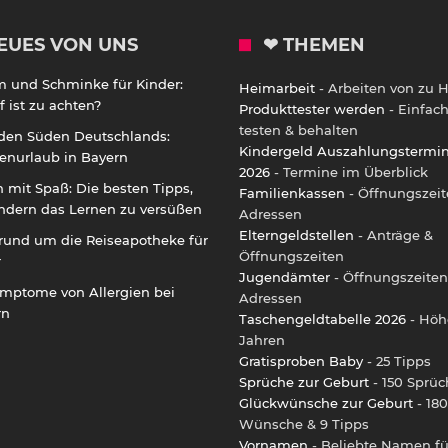
EUES VON UNS
❤ THEMEN
m und Schminke für Kinder:
Heimarbeit
- Arbeiten von zu 
 ist zu achten?
Produkttester werden
- Einfac
testen & behalten
 den Süden Deutschlands:
Kindergeld Auszahlungstermi
enurlaub in Bayern
2026
- Termine im Überblick
 mit Spaß: Die besten Tipps,
Familienkassen
- Öffnungszeit
ndern das Lernen zu versüßen
Adressen
Elterngeldstellen
- Anträge &
rund um die Reiseapotheke für
Öffnungszeiten
r
Jugendämter
- Öffnungszeiten
ymptome von Allergien bei
Adressen
rn
Taschengeldtabelle 2026
- Höh
Jahren
Gratisproben Baby
- 25 Tipps
Sprüche zur Geburt
- 150 Sprüc
Glückwünsche zur Geburt
- 180
Wünsche & 9 Tipps
Vornamen
- Beliebte Namen fü