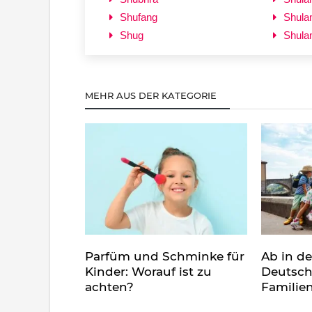
Shufang
Shula
Shug
Shula
MEHR AUS DER KATEGORIE
Parfüm und Schminke für
Ab in d
Kinder: Worauf ist zu
Deutsch
achten?
Familie