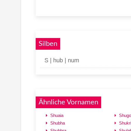
Silben
S | hub | num
Ähnliche Vornamen
Shuaia
Shugo
Shubha
Shukri
Shubhra
Shula