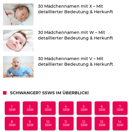
30 Mädchennamen mit X – Mit
detaillierter Bedeutung & Herkunft
30 Mädchennamen mit W – Mit
detaillierter Bedeutung & Herkunft
30 Mädchennamen mit V – Mit
detaillierter Bedeutung & Herkunft
SCHWANGER? SSWS IM ÜBERBLICK!
1.
2.
3.
4.
5.
6.
7.
SSW
SSW
SSW
SSW
SSW
SSW
SSW
8.
9.
10.
11.
12.
13.
14.
SSW
SSW
SSW
SSW
SSW
SSW
SSW