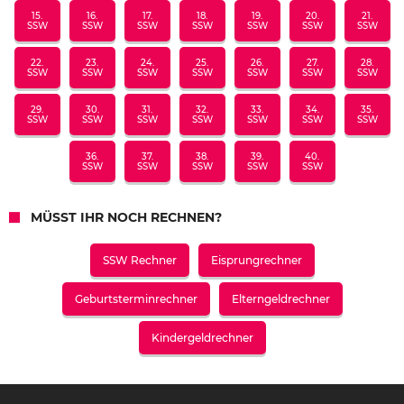
15.
16.
17.
18.
19.
20.
21.
SSW
SSW
SSW
SSW
SSW
SSW
SSW
22.
23.
24.
25.
26.
27.
28.
SSW
SSW
SSW
SSW
SSW
SSW
SSW
29.
30.
31.
32.
33.
34.
35.
SSW
SSW
SSW
SSW
SSW
SSW
SSW
36.
37.
38.
39.
40.
SSW
SSW
SSW
SSW
SSW
MÜSST IHR NOCH RECHNEN?
SSW Rechner
Eisprungrechner
Geburtsterminrechner
Elterngeldrechner
Kindergeldrechner