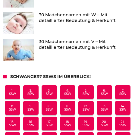
30 Mädchennamen mit W – Mit
detaillierter Bedeutung & Herkunft
30 Mädchennamen mit V – Mit
detaillierter Bedeutung & Herkunft
SCHWANGER? SSWS IM ÜBERBLICK!
1.
2.
3.
4.
5.
6.
7.
SSW
SSW
SSW
SSW
SSW
SSW
SSW
8.
9.
10.
11.
12.
13.
14.
SSW
SSW
SSW
SSW
SSW
SSW
SSW
15.
16.
17.
18.
19.
20.
21.
SSW
SSW
SSW
SSW
SSW
SSW
SSW