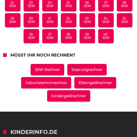
22.
23.
24.
25.
26.
27.
28.
SSW
SSW
SSW
SSW
SSW
SSW
SSW
29.
30.
31.
32.
33.
34.
35.
SSW
SSW
SSW
SSW
SSW
SSW
SSW
36.
37.
38.
39.
40.
SSW
SSW
SSW
SSW
SSW
MÜSST IHR NOCH RECHNEN?
SSW Rechner
Eisprungrechner
Geburtsterminrechner
Elterngeldrechner
Kindergeldrechner
KINDERINFO.DE