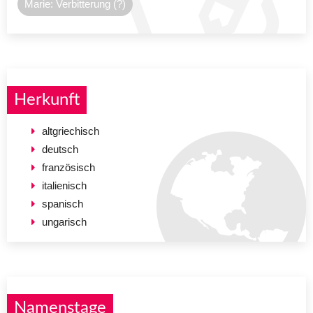
Marie: Verbitterung (?)
Herkunft
altgriechisch
deutsch
französisch
italienisch
spanisch
ungarisch
Namenstage