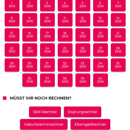
1.
2.
3.
4.
5.
6.
7.
SSW
SSW
SSW
SSW
SSW
SSW
SSW
8.
9.
10.
11.
12.
13.
14.
SSW
SSW
SSW
SSW
SSW
SSW
SSW
15.
16.
17.
18.
19.
20.
21.
SSW
SSW
SSW
SSW
SSW
SSW
SSW
22.
23.
24.
25.
26.
27.
28.
SSW
SSW
SSW
SSW
SSW
SSW
SSW
29.
30.
31.
32.
33.
34.
35.
SSW
SSW
SSW
SSW
SSW
SSW
SSW
36.
37.
38.
39.
40.
SSW
SSW
SSW
SSW
SSW
MÜSST IHR NOCH RECHNEN?
SSW Rechner
Eisprungrechner
Geburtsterminrechner
Elterngeldrechner