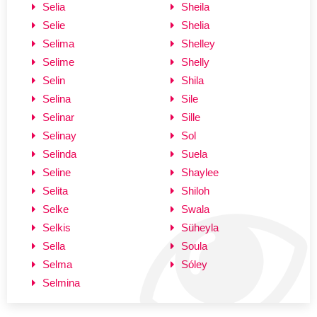
Selia
Sheila
Selie
Shelia
Selima
Shelley
Selime
Shelly
Selin
Shila
Selina
Sile
Selinar
Sille
Selinay
Sol
Selinda
Suela
Seline
Shaylee
Selita
Shiloh
Selke
Swala
Selkis
Süheyla
Sella
Soula
Selma
Sóley
Selmina