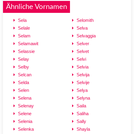
Ähnliche Vornamen
Sela
Selomith
Selale
Selva
Selam
Selvaggia
Selamawit
Selver
Selassie
Selvet
Selay
Selvi
Selby
Selvia
Selcan
Selvija
Selda
Selvije
Selen
Selya
Selena
Selyna
Selenay
Saila
Selene
Saliha
Selenia
Sally
Selenka
Shayla