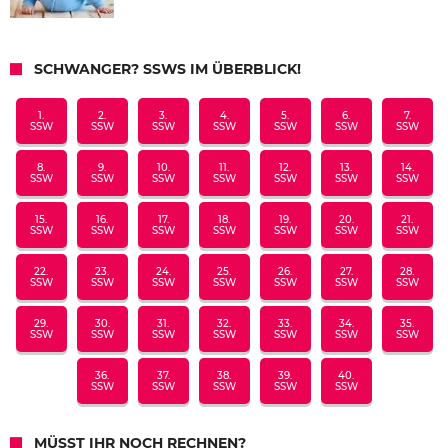
SCHWANGER? SSWS IM ÜBERBLICK!
1.
2.
3.
4.
5.
6.
7.
SSW
SSW
SSW
SSW
SSW
SSW
SSW
8.
9.
10.
11.
12.
13.
14.
SSW
SSW
SSW
SSW
SSW
SSW
SSW
15.
16.
17.
18.
19.
20.
21.
SSW
SSW
SSW
SSW
SSW
SSW
SSW
22.
23.
24.
25.
26.
27.
28.
SSW
SSW
SSW
SSW
SSW
SSW
SSW
29.
30.
31.
32.
33.
34.
35.
SSW
SSW
SSW
SSW
SSW
SSW
SSW
36.
37.
38.
39.
40.
SSW
SSW
SSW
SSW
SSW
MÜSST IHR NOCH RECHNEN?