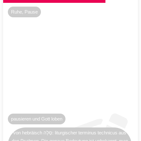
Ruhe, Pause
pausieren und Gott loben
von hebräisch סֶלָה: liturgischer terminus technicus aus
den Psalmen. Die genaue Bedeutung ist unbekannt, man