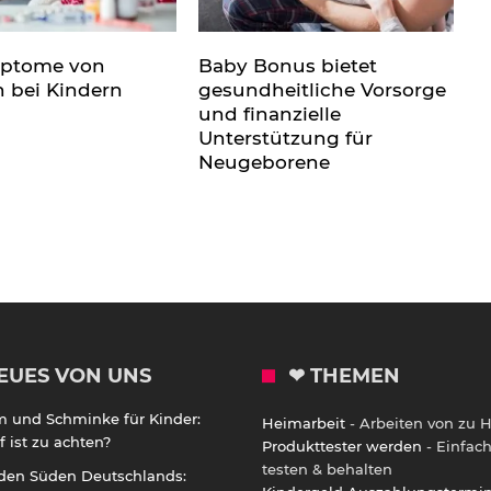
mptome von
Baby Bonus bietet
n bei Kindern
gesundheitliche Vorsorge
und finanzielle
Unterstützung für
Neugeborene
EUES VON UNS
❤ THEMEN
m und Schminke für Kinder:
Heimarbeit
- Arbeiten von zu 
 ist zu achten?
Produkttester werden
- Einfac
testen & behalten
 den Süden Deutschlands: