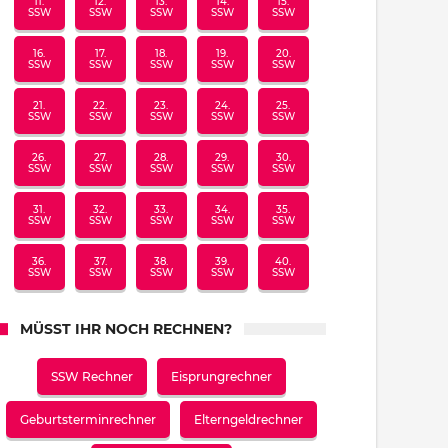
11.
12.
13.
14.
15.
SSW
SSW
SSW
SSW
SSW
16.
17.
18.
19.
20.
SSW
SSW
SSW
SSW
SSW
21.
22.
23.
24.
25.
SSW
SSW
SSW
SSW
SSW
26.
27.
28.
29.
30.
SSW
SSW
SSW
SSW
SSW
31.
32.
33.
34.
35.
SSW
SSW
SSW
SSW
SSW
36.
37.
38.
39.
40.
SSW
SSW
SSW
SSW
SSW
MÜSST IHR NOCH RECHNEN?
SSW Rechner
Eisprungrechner
Geburtsterminrechner
Elterngeldrechner