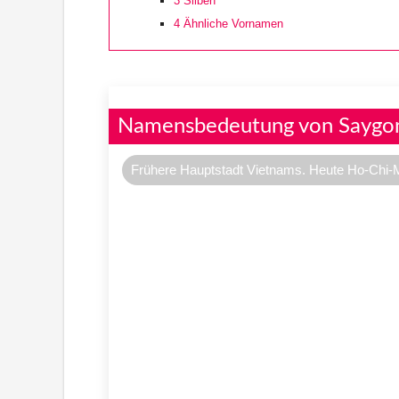
3
Silben
4
Ähnliche Vornamen
Namensbedeutung von Saygo
Frühere Hauptstadt Vietnams. Heute Ho-Chi-M