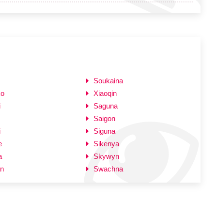
Soukaina
ko
Xiaoqin
i
Saguna
Saigon
i
Siguna
e
Sikenya
a
Skywyn
n
Swachna