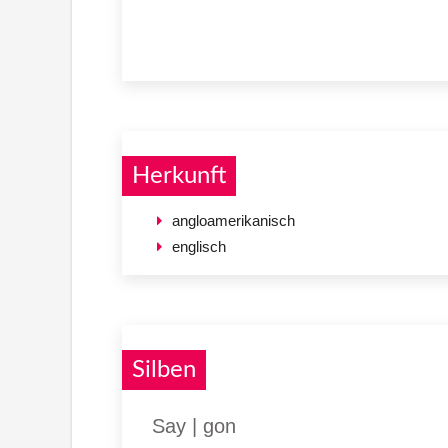
Herkunft
angloamerikanisch
englisch
Silben
Say | gon