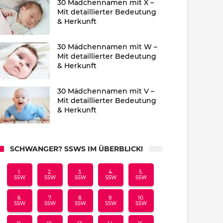
30 Mädchennamen mit X –
Mit detaillierter Bedeutung
& Herkunft
30 Mädchennamen mit W –
Mit detaillierter Bedeutung
& Herkunft
30 Mädchennamen mit V –
Mit detaillierter Bedeutung
& Herkunft
SCHWANGER? SSWS IM ÜBERBLICK!
1.
2.
3.
4.
5.
SSW
SSW
SSW
SSW
SSW
6.
7.
8.
9.
10.
SSW
SSW
SSW
SSW
SSW