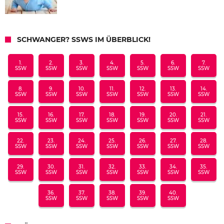
SCHWANGER? SSWS IM ÜBERBLICK!
1.
2.
3.
4.
5.
6.
7.
SSW
SSW
SSW
SSW
SSW
SSW
SSW
8.
9.
10.
11.
12.
13.
14.
SSW
SSW
SSW
SSW
SSW
SSW
SSW
15.
16.
17.
18.
19.
20.
21.
SSW
SSW
SSW
SSW
SSW
SSW
SSW
22.
23.
24.
25.
26.
27.
28.
SSW
SSW
SSW
SSW
SSW
SSW
SSW
29.
30.
31.
32.
33.
34.
35.
SSW
SSW
SSW
SSW
SSW
SSW
SSW
36.
37.
38.
39.
40.
SSW
SSW
SSW
SSW
SSW