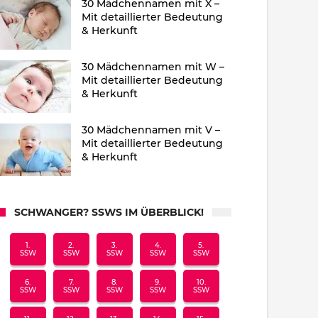
30 Mädchennamen mit X –
Mit detaillierter Bedeutung
& Herkunft
30 Mädchennamen mit W –
Mit detaillierter Bedeutung
& Herkunft
30 Mädchennamen mit V –
Mit detaillierter Bedeutung
& Herkunft
SCHWANGER? SSWS IM ÜBERBLICK!
1.
2.
3.
4.
5.
SSW
SSW
SSW
SSW
SSW
6.
7.
8.
9.
10.
SSW
SSW
SSW
SSW
SSW