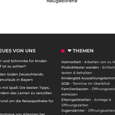
Neugeborene
EUES VON UNS
❤ THEMEN
m und Schminke für Kinder:
Heimarbeit
- Arbeiten von zu 
 ist zu achten?
Produkttester werden
- Einfac
testen & behalten
 den Süden Deutschlands:
Kindergeld Auszahlungstermi
enurlaub in Bayern
2026
- Termine im Überblick
 mit Spaß: Die besten Tipps,
Familienkassen
- Öffnungszeit
ndern das Lernen zu versüßen
Adressen
Elterngeldstellen
- Anträge &
rund um die Reiseapotheke für
Öffnungszeiten
r
Jugendämter
- Öffnungszeiten
ymptome von Allergien bei