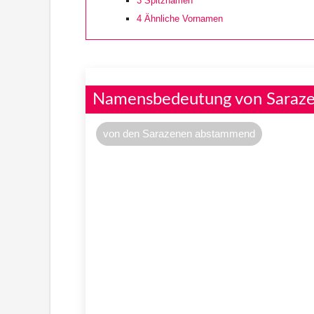
3
Spitznamen
4
Ähnliche Vornamen
Namensbedeutung von Saraz
von den Sarazenen abstammend