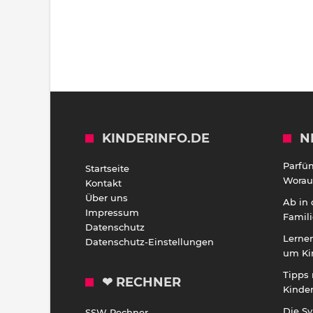
KINDERINFO.DE
N
Parfü
Startseite
Worauf
Kontakt
Über uns
Ab in
Impressum
Famili
Datenschutz
Lernen
Datenschutz-Einstellungen
um Ki
Tipps 
❤ RECHNER
Kinde
Die S
SSW Rechner