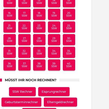
11.
12.
13.
14.
15.
SSW
SSW
SSW
SSW
SSW
16.
17.
18.
19.
20.
SSW
SSW
SSW
SSW
SSW
21.
22.
23.
24.
25.
SSW
SSW
SSW
SSW
SSW
26.
27.
28.
29.
30.
SSW
SSW
SSW
SSW
SSW
31.
32.
33.
34.
35.
SSW
SSW
SSW
SSW
SSW
36.
37.
38.
39.
40.
SSW
SSW
SSW
SSW
SSW
MÜSST IHR NOCH RECHNEN?
SSW Rechner
Eisprungrechner
Geburtsterminrechner
Elterngeldrechner