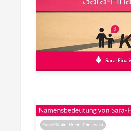
Sara-Fina i
Namensbedeutung von Sara-F
Sara:Fürstin, Herrin, Prinsessin