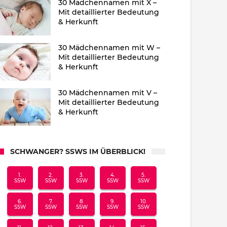
30 Mädchennamen mit X –
Mit detaillierter Bedeutung
& Herkunft
30 Mädchennamen mit W –
Mit detaillierter Bedeutung
& Herkunft
30 Mädchennamen mit V –
Mit detaillierter Bedeutung
& Herkunft
SCHWANGER? SSWS IM ÜBERBLICK!
1.
2.
3.
4.
5.
SSW
SSW
SSW
SSW
SSW
6.
7.
8.
9.
10.
SSW
SSW
SSW
SSW
SSW