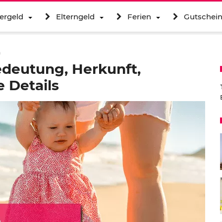
ergeld
Elterngeld
Ferien
Gutschei
a
edeutung, Herkunft,
 Details