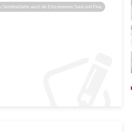
g zu SerafinaSiehe auch die Einzelnamen Sara und Fina.