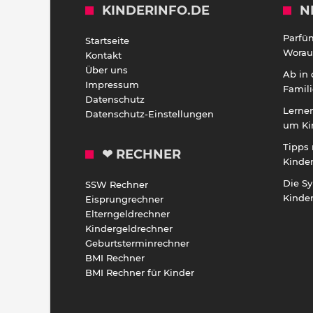
KINDERINFO.DE
N
Parfü
Startseite
Worauf
Kontakt
Über uns
Ab in
Impressum
Famili
Datenschutz
Lernen
Datenschutz-Einstellungen
um Ki
Tipps 
❤ RECHNER
Kinde
Die S
SSW Rechner
Kinde
Eisprungrechner
Elterngeldrechner
Kindergeldrechner
Geburtsterminrechner
BMI Rechner
BMI Rechner für Kinder