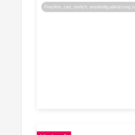
Fina:fein, zart, zierlich, anständig,abkürzun