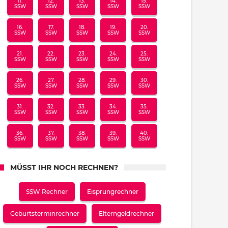
11.
12.
13.
14.
15.
SSW
SSW
SSW
SSW
SSW
16.
17.
18.
19.
20.
SSW
SSW
SSW
SSW
SSW
21.
22.
23.
24.
25.
SSW
SSW
SSW
SSW
SSW
26.
27.
28.
29.
30.
SSW
SSW
SSW
SSW
SSW
31.
32.
33.
34.
35.
SSW
SSW
SSW
SSW
SSW
36.
37.
38.
39.
40.
SSW
SSW
SSW
SSW
SSW
MÜSST IHR NOCH RECHNEN?
SSW Rechner
Eisprungrechner
Geburtsterminrechner
Elterngeldrechner