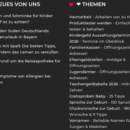
EUES VON UNS
❤ THEMEN
m und Schminke für Kinder:
Heimarbeit
- Arbeiten von zu 
 ist zu achten?
Produkttester werden
- Einfac
testen & behalten
 den Süden Deutschlands:
Kindergeld Auszahlungstermi
enurlaub in Bayern
2026
- Termine im Überblick
 mit Spaß: Die besten Tipps,
Familienkassen
- Öffnungszeit
ndern das Lernen zu versüßen
Adressen
Elterngeldstellen
- Anträge &
rund um die Reiseapotheke für
Öffnungszeiten
r
Jugendämter
- Öffnungszeiten
ymptome von Allergien bei
Adressen
rn
Taschengeldtabelle 2026
- Höh
Jahren
Gratisproben Baby
- 25 Tipps
Sprüche zur Geburt
- 150 Sprüc
Glückwünsche zur Geburt
- 180
Wünsche & 9 Tipps
Vornamen
- Beliebte Namen fü
Jungen & Mädchen