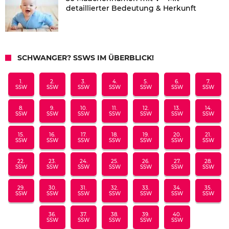
detaillierter Bedeutung & Herkunft
SCHWANGER? SSWS IM ÜBERBLICK!
1.
2.
3.
4.
5.
6.
7.
SSW
SSW
SSW
SSW
SSW
SSW
SSW
8.
9.
10.
11.
12.
13.
14.
SSW
SSW
SSW
SSW
SSW
SSW
SSW
15.
16.
17.
18.
19.
20.
21.
SSW
SSW
SSW
SSW
SSW
SSW
SSW
22.
23.
24.
25.
26.
27.
28.
SSW
SSW
SSW
SSW
SSW
SSW
SSW
29.
30.
31.
32.
33.
34.
35.
SSW
SSW
SSW
SSW
SSW
SSW
SSW
36.
37.
38.
39.
40.
SSW
SSW
SSW
SSW
SSW