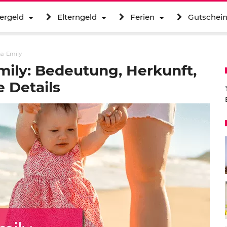
ergeld
Elterngeld
Ferien
Gutschei
a-Emily
ly: Bedeutung, Herkunft,
 Details