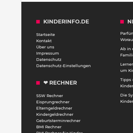
KINDERINFO.DE
N
Parfü
Startseite
Worauf
Kontakt
Über uns
Ab in
Impressum
Famili
Datenschutz
Lernen
Datenschutz-Einstellungen
um Ki
Tipps 
❤ RECHNER
Kinde
Die S
SSW Rechner
Kinde
Eisprungrechner
Elterngeldrechner
Kindergeldrechner
Geburtsterminrechner
BMI Rechner
BMI Rechner für Kinder