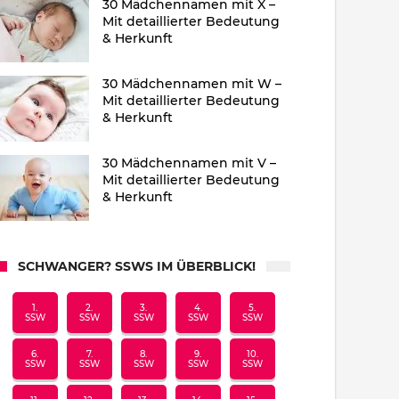
30 Mädchennamen mit X –
Mit detaillierter Bedeutung
& Herkunft
30 Mädchennamen mit W –
Mit detaillierter Bedeutung
& Herkunft
30 Mädchennamen mit V –
Mit detaillierter Bedeutung
& Herkunft
SCHWANGER? SSWS IM ÜBERBLICK!
1.
2.
3.
4.
5.
SSW
SSW
SSW
SSW
SSW
6.
7.
8.
9.
10.
SSW
SSW
SSW
SSW
SSW