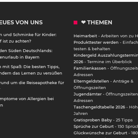
EUES VON UNS
❤ THEMEN
m und Schminke für Kinder:
Heimarbeit
- Arbeiten von zu 
 ist zu achten?
Produkttester werden
- Einfac
testen & behalten
 den Süden Deutschlands:
Kindergeld Auszahlungstermi
enurlaub in Bayern
2026
- Termine im Überblick
 mit Spaß: Die besten Tipps,
Familienkassen
- Öffnungszeit
ndern das Lernen zu versüßen
Adressen
Elterngeldstellen
- Anträge &
rund um die Reiseapotheke für
Öffnungszeiten
r
Jugendämter
- Öffnungszeiten
ymptome von Allergien bei
Adressen
rn
Taschengeldtabelle 2026
- Höh
Jahren
Gratisproben Baby
- 25 Tipps
Sprüche zur Geburt
- 150 Sprüc
Glückwünsche zur Geburt
- 180