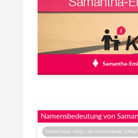
Samantha-Emil
Namensbedeutung von Saman
Gehorchend, eifrig = die Gehorchende, Eifri