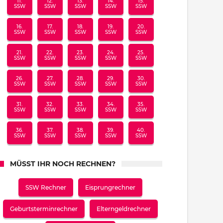
11.
12.
13.
14.
15.
SSW
SSW
SSW
SSW
SSW
16.
17.
18.
19.
20.
SSW
SSW
SSW
SSW
SSW
21.
22.
23.
24.
25.
SSW
SSW
SSW
SSW
SSW
26.
27.
28.
29.
30.
SSW
SSW
SSW
SSW
SSW
31.
32.
33.
34.
35.
SSW
SSW
SSW
SSW
SSW
36.
37.
38.
39.
40.
SSW
SSW
SSW
SSW
SSW
MÜSST IHR NOCH RECHNEN?
SSW Rechner
Eisprungrechner
Geburtsterminrechner
Elterngeldrechner