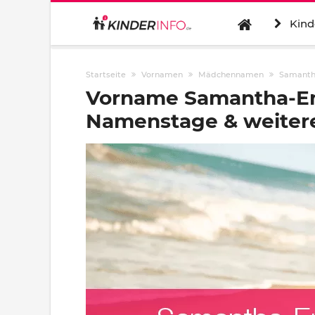
Kind
Startseite
Vornamen
Mädchennamen
Samanth
Vorname Samantha-Emi
Namenstage & weitere