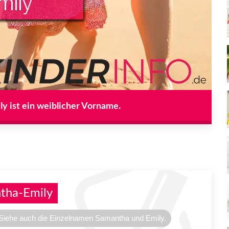
y ist ein weiblicher Vorname.
tha-Emily
geSiehe auch die Einzelnamen Samantha und Emily.