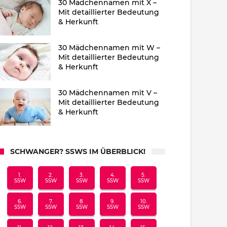
30 Mädchennamen mit X –
Mit detaillierter Bedeutung
& Herkunft
30 Mädchennamen mit W –
Mit detaillierter Bedeutung
& Herkunft
30 Mädchennamen mit V –
Mit detaillierter Bedeutung
& Herkunft
SCHWANGER? SSWS IM ÜBERBLICK!
1.
2.
3.
4.
5.
SSW
SSW
SSW
SSW
SSW
6.
7.
8.
9.
10.
SSW
SSW
SSW
SSW
SSW