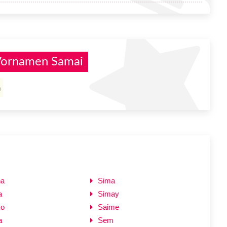
 Vornamen Samai
n
ha
Sima
a
Simay
ko
Saime
a
Sem