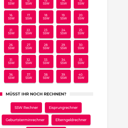
11.
12.
13.
14.
15.
SSW
SSW
SSW
SSW
SSW
16.
17.
18.
19.
20.
SSW
SSW
SSW
SSW
SSW
21.
22.
23.
24.
25.
SSW
SSW
SSW
SSW
SSW
26.
27.
28.
29.
30.
SSW
SSW
SSW
SSW
SSW
31.
32.
33.
34.
35.
SSW
SSW
SSW
SSW
SSW
36.
37.
38.
39.
40.
SSW
SSW
SSW
SSW
SSW
MÜSST IHR NOCH RECHNEN?
SSW Rechner
Eisprungrechner
Geburtsterminrechner
Elterngeldrechner