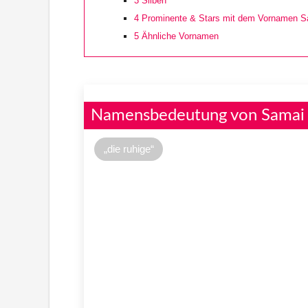
3
Silben
4
Prominente & Stars mit dem Vornamen S
5
Ähnliche Vornamen
Namensbedeutung von Samai
„die ruhige“