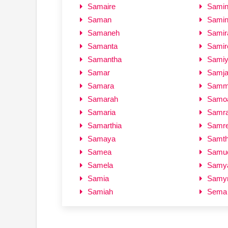
Samaire
Sami
Saman
Sami
Samaneh
Samir
Samanta
Samir
Samantha
Sami
Samar
Samj
Samara
Samm
Samarah
Samo
Samaria
Samr
Samarthia
Samr
Samaya
Samt
Samea
Samu
Samela
Samy
Samia
Samy
Samiah
Sema