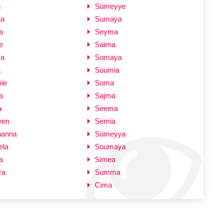
n
Sümeyye
na
Sumaya
a
Seyma
e
Saima
ya
Somaya
a
Soumia
ie
Soma
a
Sajma
a
Seema
een
Semia
hanna
Sümeyya
ela
Soumaya
a
Simea
ra
Summa
Cima