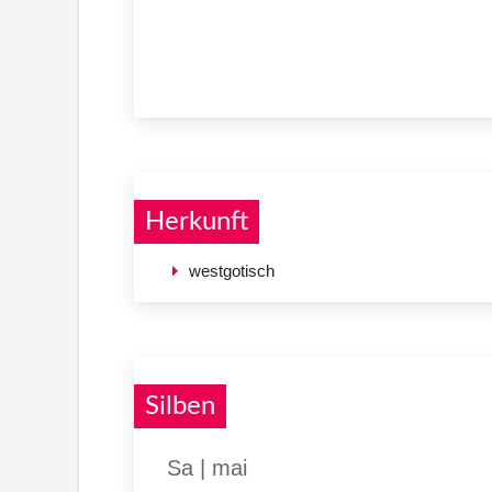
Herkunft
westgotisch
Silben
Sa | mai