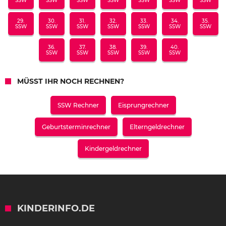
SSW
SSW
SSW
SSW
SSW
SSW
SSW
29.
30.
31.
32.
33.
34.
35.
SSW
SSW
SSW
SSW
SSW
SSW
SSW
36.
37.
38.
39.
40.
SSW
SSW
SSW
SSW
SSW
MÜSST IHR NOCH RECHNEN?
SSW Rechner
Eisprungrechner
Geburtsterminrechner
Elterngeldrechner
Kindergeldrechner
KINDERINFO.DE