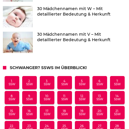
30 Mädchennamen mit W – Mit
detaillierter Bedeutung & Herkunft
30 Mädchennamen mit V – Mit
detaillierter Bedeutung & Herkunft
SCHWANGER? SSWS IM ÜBERBLICK!
1.
2.
3.
4.
5.
6.
7.
SSW
SSW
SSW
SSW
SSW
SSW
SSW
8.
9.
10.
11.
12.
13.
14.
SSW
SSW
SSW
SSW
SSW
SSW
SSW
15.
16.
17.
18.
19.
20.
21.
SSW
SSW
SSW
SSW
SSW
SSW
SSW
22.
23.
24.
25.
26.
27.
28.