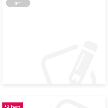
gelb
Silben