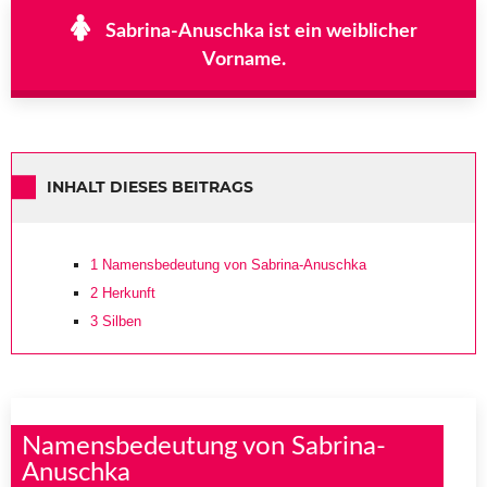
Sabrina-Anuschka ist ein weiblicher
Vorname.
INHALT DIESES BEITRAGS
1
Namensbedeutung von Sabrina-Anuschka
2
Herkunft
3
Silben
Namensbedeutung von Sabrina-
Anuschka