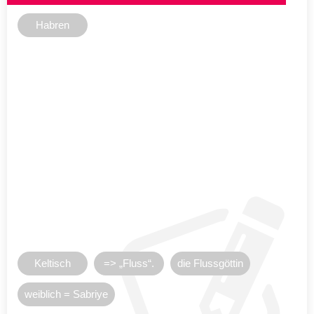
Habren
Keltisch
=> „Fluss“.
die Flussgöttin
weiblich = Sabriye