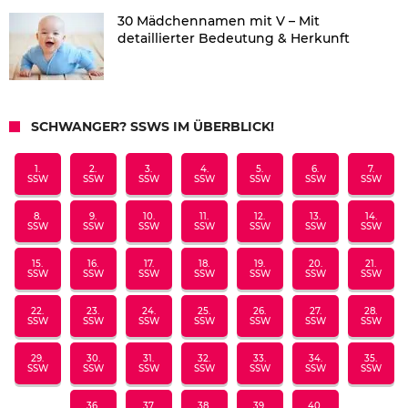
30 Mädchennamen mit V – Mit
detaillierter Bedeutung & Herkunft
SCHWANGER? SSWS IM ÜBERBLICK!
1.
2.
3.
4.
5.
6.
7.
SSW
SSW
SSW
SSW
SSW
SSW
SSW
8.
9.
10.
11.
12.
13.
14.
SSW
SSW
SSW
SSW
SSW
SSW
SSW
15.
16.
17.
18.
19.
20.
21.
SSW
SSW
SSW
SSW
SSW
SSW
SSW
22.
23.
24.
25.
26.
27.
28.
SSW
SSW
SSW
SSW
SSW
SSW
SSW
29.
30.
31.
32.
33.
34.
35.
SSW
SSW
SSW
SSW
SSW
SSW
SSW
36.
37.
38.
39.
40.