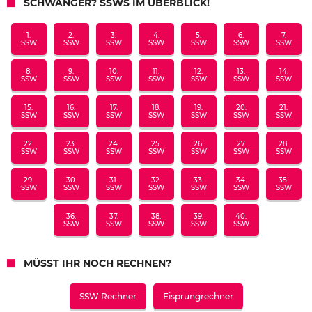
SCHWANGER? SSWS IM ÜBERBLICK!
1.
2.
3.
4.
5.
6.
7.
SSW
SSW
SSW
SSW
SSW
SSW
SSW
8.
9.
10.
11.
12.
13.
14.
SSW
SSW
SSW
SSW
SSW
SSW
SSW
15.
16.
17.
18.
19.
20.
21.
SSW
SSW
SSW
SSW
SSW
SSW
SSW
22.
23.
24.
25.
26.
27.
28.
SSW
SSW
SSW
SSW
SSW
SSW
SSW
29.
30.
31.
32.
33.
34.
35.
SSW
SSW
SSW
SSW
SSW
SSW
SSW
36.
37.
38.
39.
40.
SSW
SSW
SSW
SSW
SSW
MÜSST IHR NOCH RECHNEN?
SSW Rechner
Eisprungrechner