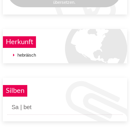
übersetzen.
Herkunft
hebräisch
Silben
Sa | bet