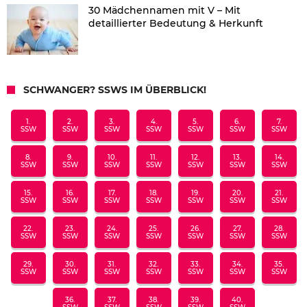
30 Mädchennamen mit V – Mit
detaillierter Bedeutung & Herkunft
SCHWANGER? SSWS IM ÜBERBLICK!
1.
2.
3.
4.
5.
6.
7.
SSW
SSW
SSW
SSW
SSW
SSW
SSW
8.
9.
10.
11.
12.
13.
14.
SSW
SSW
SSW
SSW
SSW
SSW
SSW
15.
16.
17.
18.
19.
20.
21.
SSW
SSW
SSW
SSW
SSW
SSW
SSW
22.
23.
24.
25.
26.
27.
28.
SSW
SSW
SSW
SSW
SSW
SSW
SSW
29.
30.
31.
32.
33.
34.
35.
SSW
SSW
SSW
SSW
SSW
SSW
SSW
36.
37.
38.
39.
40.