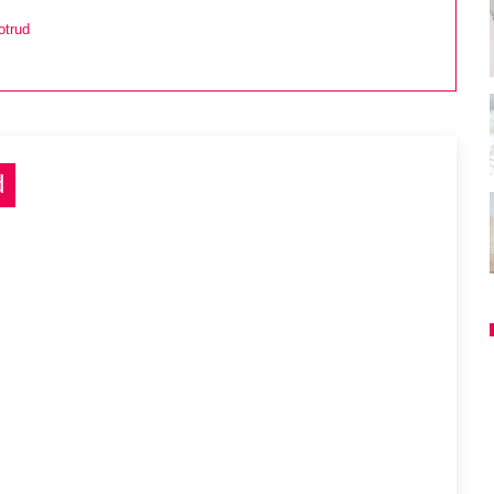
otrud
d