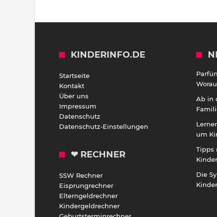
KINDERINFO.DE
N
Parfü
Startseite
Worauf
Kontakt
Über uns
Ab in
Impressum
Famili
Datenschutz
Lernen
Datenschutz-Einstellungen
um Ki
Tipps 
❤ RECHNER
Kinde
Die S
SSW Rechner
Kinde
Eisprungrechner
Elterngeldrechner
Kindergeldrechner
Geburtsterminrechner