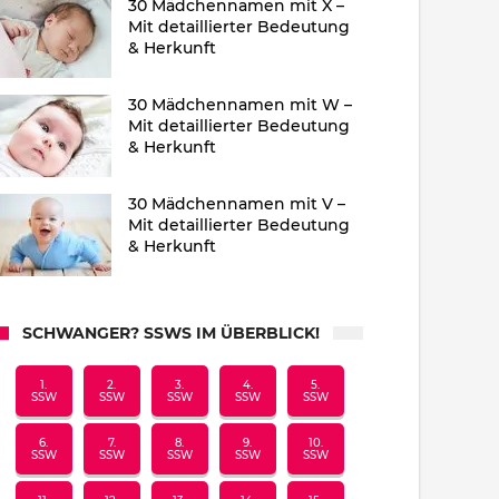
30 Mädchennamen mit X –
Mit detaillierter Bedeutung
& Herkunft
30 Mädchennamen mit W –
Mit detaillierter Bedeutung
& Herkunft
30 Mädchennamen mit V –
Mit detaillierter Bedeutung
& Herkunft
SCHWANGER? SSWS IM ÜBERBLICK!
1.
2.
3.
4.
5.
SSW
SSW
SSW
SSW
SSW
6.
7.
8.
9.
10.
SSW
SSW
SSW
SSW
SSW