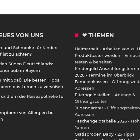
EUES VON UNS
❤ THEMEN
m und Schminke für Kinder:
Heimarbeit
- Arbeiten von zu 
 ist zu achten?
Produkttester werden
- Einfac
testen & behalten
 den Süden Deutschlands:
Kindergeld Auszahlungstermi
enurlaub in Bayern
2026
- Termine im Überblick
 mit Spaß: Die besten Tipps,
Familienkassen
- Öffnungszeit
ndern das Lernen zu versüßen
Adressen
Elterngeldstellen
- Anträge &
rund um die Reiseapotheke für
Öffnungszeiten
r
Jugendämter
- Öffnungszeiten
ymptome von Allergien bei
Adressen
rn
Taschengeldtabelle 2026
- Höh
Jahren
Gratisproben Baby
- 25 Tipps