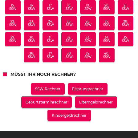
15.
16.
17.
18.
19.
20.
21.
SSW
SSW
SSW
SSW
SSW
SSW
SSW
22.
23.
24.
25.
26.
27.
28.
SSW
SSW
SSW
SSW
SSW
SSW
SSW
29.
30.
31.
32.
33.
34.
35.
SSW
SSW
SSW
SSW
SSW
SSW
SSW
36.
37.
38.
39.
40.
SSW
SSW
SSW
SSW
SSW
MÜSST IHR NOCH RECHNEN?
SSW Rechner
Eisprungrechner
Geburtsterminrechner
Elterngeldrechner
Kindergeldrechner