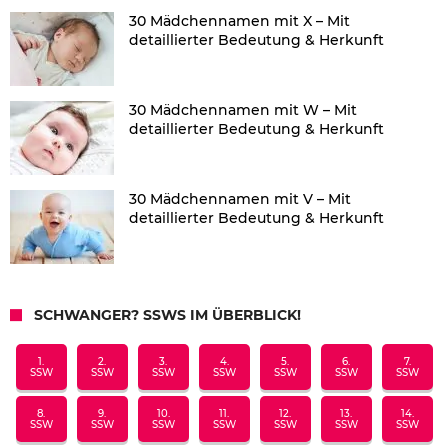
30 Mädchennamen mit X – Mit
detaillierter Bedeutung & Herkunft
30 Mädchennamen mit W – Mit
detaillierter Bedeutung & Herkunft
30 Mädchennamen mit V – Mit
detaillierter Bedeutung & Herkunft
SCHWANGER? SSWS IM ÜBERBLICK!
1.
2.
3.
4.
5.
6.
7.
SSW
SSW
SSW
SSW
SSW
SSW
SSW
8.
9.
10.
11.
12.
13.
14.
SSW
SSW
SSW
SSW
SSW
SSW
SSW