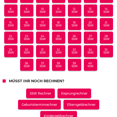
8.
9.
10.
11.
12.
13.
14.
SSW
SSW
SSW
SSW
SSW
SSW
SSW
15.
16.
17.
18.
19.
20.
21.
SSW
SSW
SSW
SSW
SSW
SSW
SSW
22.
23.
24.
25.
26.
27.
28.
SSW
SSW
SSW
SSW
SSW
SSW
SSW
29.
30.
31.
32.
33.
34.
35.
SSW
SSW
SSW
SSW
SSW
SSW
SSW
36.
37.
38.
39.
40.
SSW
SSW
SSW
SSW
SSW
MÜSST IHR NOCH RECHNEN?
SSW Rechner
Eisprungrechner
Geburtsterminrechner
Elterngeldrechner
Kindergeldrechner