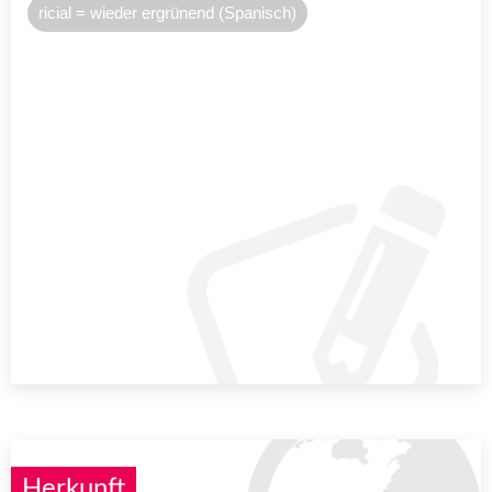
ricial = wieder ergrünend (Spanisch)
Herkunft