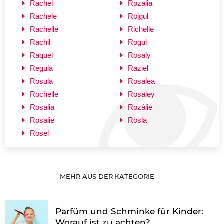
Rachel
Rozalia
Rachele
Rojgul
Rachelle
Richelle
Rachil
Rogul
Raquel
Rosaly
Regula
Raziel
Rosula
Rosalea
Rochelle
Rosaley
Rosalia
Rozálie
Rosalie
Rösla
Rosel
MEHR AUS DER KATEGORIE
Parfüm und Schminke für Kinder:
Worauf ist zu achten?