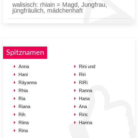
walisisch: rhiain = Magd, Jungfrau,
jüngfräulich, mädchenhaft
Spitznamen
Anna
Rini und
Hani
Riri
Räyanna
RiRi
Rhia
Ranna
Ria
Hana
Riana
Ana
Rih
Riric
Riina
Hanna
Rina