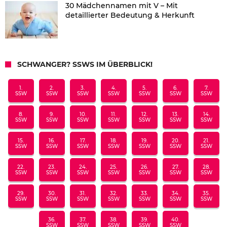
30 Mädchennamen mit V – Mit
detaillierter Bedeutung & Herkunft
SCHWANGER? SSWS IM ÜBERBLICK!
1.
2.
3.
4.
5.
6.
7.
SSW
SSW
SSW
SSW
SSW
SSW
SSW
8.
9.
10.
11.
12.
13.
14.
SSW
SSW
SSW
SSW
SSW
SSW
SSW
15.
16.
17.
18.
19.
20.
21.
SSW
SSW
SSW
SSW
SSW
SSW
SSW
22.
23.
24.
25.
26.
27.
28.
SSW
SSW
SSW
SSW
SSW
SSW
SSW
29.
30.
31.
32.
33.
34.
35.
SSW
SSW
SSW
SSW
SSW
SSW
SSW
36.
37.
38.
39.
40.
SSW
SSW
SSW
SSW
SSW