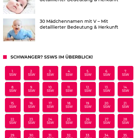
30 Mädchennamen mit V – Mit
detaillierter Bedeutung & Herkunft
SCHWANGER? SSWS IM ÜBERBLICK!
1.
2.
3.
4.
5.
6.
7.
SSW
SSW
SSW
SSW
SSW
SSW
SSW
8.
9.
10.
11.
12.
13.
14.
SSW
SSW
SSW
SSW
SSW
SSW
SSW
15.
16.
17.
18.
19.
20.
21.
SSW
SSW
SSW
SSW
SSW
SSW
SSW
22.
23.
24.
25.
26.
27.
28.
SSW
SSW
SSW
SSW
SSW
SSW
SSW
29.
30.
31.
32.
33.
34.
35.