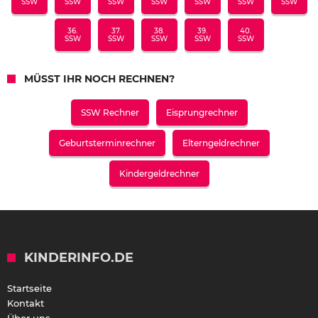
SSW
SSW
SSW
SSW
SSW
SSW
SSW
36.
37.
38.
39.
40.
SSW
SSW
SSW
SSW
SSW
MÜSST IHR NOCH RECHNEN?
SSW Rechner
Eisprungrechner
Geburtsterminrechner
Elterngeldrechner
Kindergeldrechner
KINDERINFO.DE
Startseite
Kontakt
Über uns