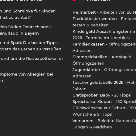
m und Schminke für Kinder:
Heimarbeit
- Arbeiten von zu 
 ist zu achten?
Produkttester werden
- Einfac
testen & behalten
 den Süden Deutschlands:
Kindergeld Auszahlungstermi
enurlaub in Bayern
2026
- Termine im Überblick
 mit Spaß: Die besten Tipps,
Familienkassen
- Öffnungszeit
ndern das Lernen zu versüßen
Adressen
Elterngeldstellen
- Anträge &
rund um die Reiseapotheke für
Öffnungszeiten
r
Jugendämter
- Öffnungszeiten
ymptome von Allergien bei
Adressen
rn
Taschengeldtabelle 2026
- Höh
Jahren
Gratisproben Baby
- 25 Tipps
Sprüche zur Geburt
- 150 Sprüc
Glückwünsche zur Geburt
- 180
Wünsche & 9 Tipps
Vornamen
- Beliebte Namen fü
Jungen & Mädchen