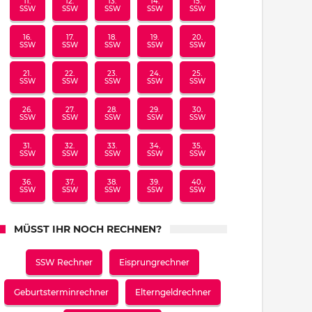
11.
12.
13.
14.
15.
SSW
SSW
SSW
SSW
SSW
16.
17.
18.
19.
20.
SSW
SSW
SSW
SSW
SSW
21.
22.
23.
24.
25.
SSW
SSW
SSW
SSW
SSW
26.
27.
28.
29.
30.
SSW
SSW
SSW
SSW
SSW
31.
32.
33.
34.
35.
SSW
SSW
SSW
SSW
SSW
36.
37.
38.
39.
40.
SSW
SSW
SSW
SSW
SSW
MÜSST IHR NOCH RECHNEN?
SSW Rechner
Eisprungrechner
Geburtsterminrechner
Elterngeldrechner