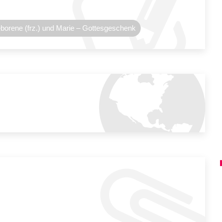
orene (frz.) und Marie – Gottesgeschenk