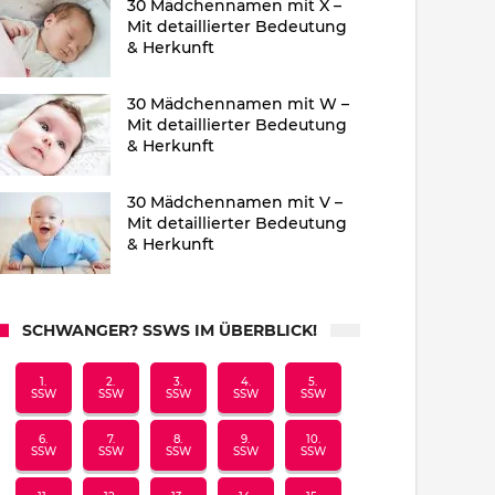
30 Mädchennamen mit X –
Mit detaillierter Bedeutung
& Herkunft
30 Mädchennamen mit W –
Mit detaillierter Bedeutung
& Herkunft
30 Mädchennamen mit V –
Mit detaillierter Bedeutung
& Herkunft
SCHWANGER? SSWS IM ÜBERBLICK!
1.
2.
3.
4.
5.
SSW
SSW
SSW
SSW
SSW
6.
7.
8.
9.
10.
SSW
SSW
SSW
SSW
SSW