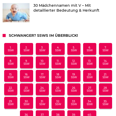
30 Mädchennamen mit V – Mit
detaillierter Bedeutung & Herkunft
SCHWANGER? SSWS IM ÜBERBLICK!
1.
2.
3.
4.
5.
6.
7.
SSW
SSW
SSW
SSW
SSW
SSW
SSW
8.
9.
10.
11.
12.
13.
14.
SSW
SSW
SSW
SSW
SSW
SSW
SSW
15.
16.
17.
18.
19.
20.
21.
SSW
SSW
SSW
SSW
SSW
SSW
SSW
22.
23.
24.
25.
26.
27.
28.
SSW
SSW
SSW
SSW
SSW
SSW
SSW
29.
30.
31.
32.
33.
34.
35.
SSW
SSW
SSW
SSW
SSW
SSW
SSW
36.
37.
38.
39.
40.