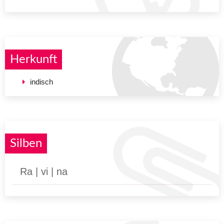
Herkunft
indisch
Silben
Ra | vi | na