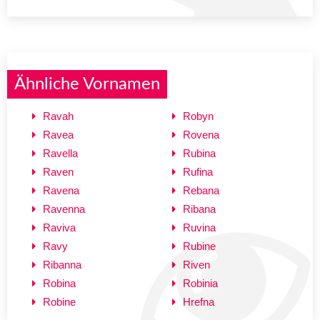
Ähnliche Vornamen
Ravah
Robyn
Ravea
Rovena
Ravella
Rubina
Raven
Rufina
Ravena
Rebana
Ravenna
Ribana
Raviva
Ruvina
Ravy
Rubine
Ribanna
Riven
Robina
Robinia
Robine
Hrefna