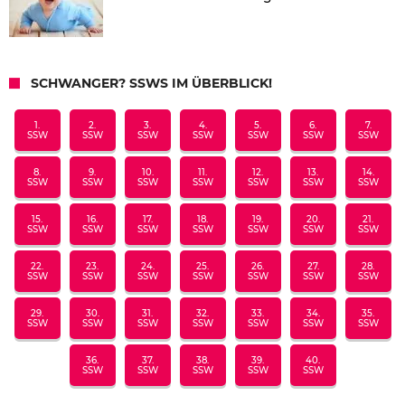
SCHWANGER? SSWS IM ÜBERBLICK!
1.
2.
3.
4.
5.
6.
7.
SSW
SSW
SSW
SSW
SSW
SSW
SSW
8.
9.
10.
11.
12.
13.
14.
SSW
SSW
SSW
SSW
SSW
SSW
SSW
15.
16.
17.
18.
19.
20.
21.
SSW
SSW
SSW
SSW
SSW
SSW
SSW
22.
23.
24.
25.
26.
27.
28.
SSW
SSW
SSW
SSW
SSW
SSW
SSW
29.
30.
31.
32.
33.
34.
35.
SSW
SSW
SSW
SSW
SSW
SSW
SSW
36.
37.
38.
39.
40.
SSW
SSW
SSW
SSW
SSW