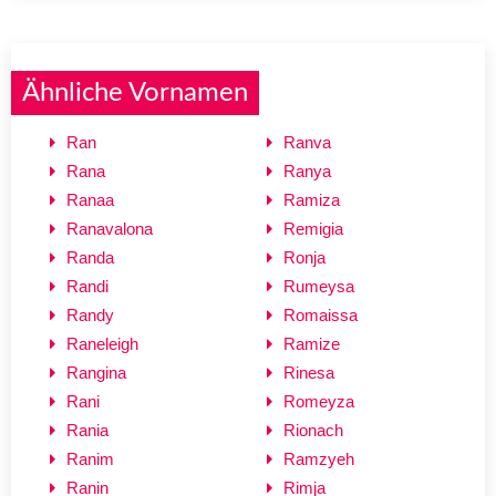
Ähnliche Vornamen
Ran
Ranva
Rana
Ranya
Ranaa
Ramiza
Ranavalona
Remigia
Randa
Ronja
Randi
Rumeysa
Randy
Romaissa
Raneleigh
Ramize
Rangina
Rinesa
Rani
Romeyza
Rania
Rionach
Ranim
Ramzyeh
Ranin
Rimja