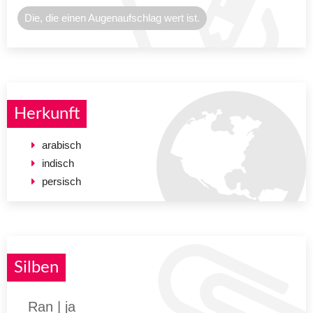
Die, die einen Augenaufschlag wert ist.
Herkunft
arabisch
indisch
persisch
Silben
Ran | ja