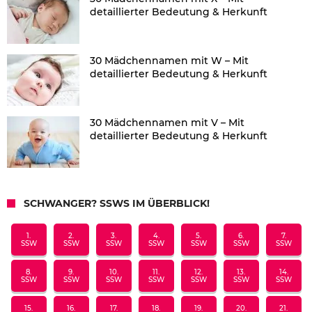
detaillierter Bedeutung & Herkunft
30 Mädchennamen mit W – Mit
detaillierter Bedeutung & Herkunft
30 Mädchennamen mit V – Mit
detaillierter Bedeutung & Herkunft
SCHWANGER? SSWS IM ÜBERBLICK!
1.
2.
3.
4.
5.
6.
7.
SSW
SSW
SSW
SSW
SSW
SSW
SSW
8.
9.
10.
11.
12.
13.
14.
SSW
SSW
SSW
SSW
SSW
SSW
SSW
15.
16.
17.
18.
19.
20.
21.