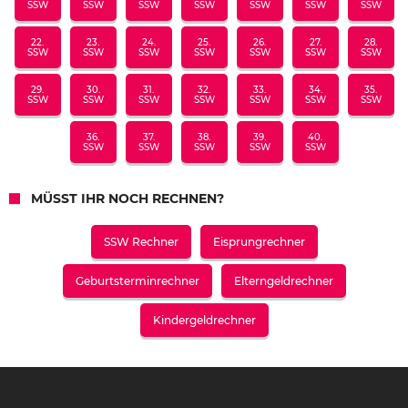
SSW
SSW
SSW
SSW
SSW
SSW
SSW
22.
23.
24.
25.
26.
27.
28.
SSW
SSW
SSW
SSW
SSW
SSW
SSW
29.
30.
31.
32.
33.
34.
35.
SSW
SSW
SSW
SSW
SSW
SSW
SSW
36.
37.
38.
39.
40.
SSW
SSW
SSW
SSW
SSW
MÜSST IHR NOCH RECHNEN?
SSW Rechner
Eisprungrechner
Geburtsterminrechner
Elterngeldrechner
Kindergeldrechner