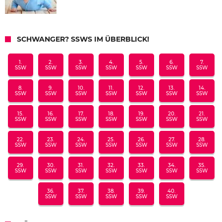
SCHWANGER? SSWS IM ÜBERBLICK!
1.
2.
3.
4.
5.
6.
7.
SSW
SSW
SSW
SSW
SSW
SSW
SSW
8.
9.
10.
11.
12.
13.
14.
SSW
SSW
SSW
SSW
SSW
SSW
SSW
15.
16.
17.
18.
19.
20.
21.
SSW
SSW
SSW
SSW
SSW
SSW
SSW
22.
23.
24.
25.
26.
27.
28.
SSW
SSW
SSW
SSW
SSW
SSW
SSW
29.
30.
31.
32.
33.
34.
35.
SSW
SSW
SSW
SSW
SSW
SSW
SSW
36.
37.
38.
39.
40.
SSW
SSW
SSW
SSW
SSW