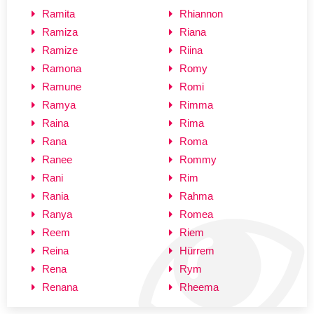
Ramita
Rhiannon
Ramiza
Riana
Ramize
Riina
Ramona
Romy
Ramune
Romi
Ramya
Rimma
Raina
Rima
Rana
Roma
Ranee
Rommy
Rani
Rim
Rania
Rahma
Ranya
Romea
Reem
Riem
Reina
Hürrem
Rena
Rym
Renana
Rheema