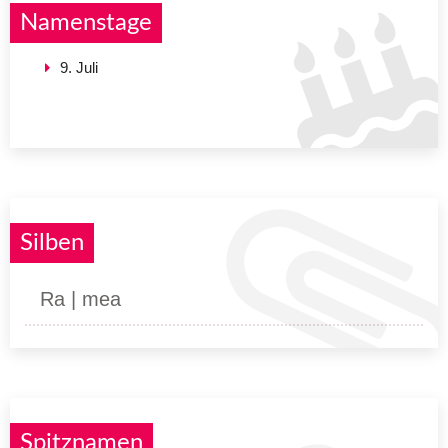
Namenstage
9. Juli
Silben
Ra | mea
Spitznamen