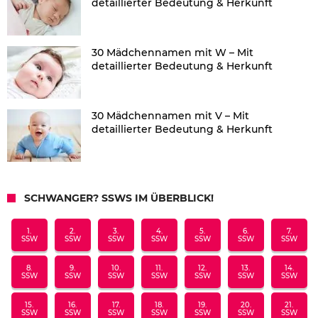
detaillierter Bedeutung & Herkunft
30 Mädchennamen mit W – Mit
detaillierter Bedeutung & Herkunft
30 Mädchennamen mit V – Mit
detaillierter Bedeutung & Herkunft
SCHWANGER? SSWS IM ÜBERBLICK!
1.
2.
3.
4.
5.
6.
7.
SSW
SSW
SSW
SSW
SSW
SSW
SSW
8.
9.
10.
11.
12.
13.
14.
SSW
SSW
SSW
SSW
SSW
SSW
SSW
15.
16.
17.
18.
19.
20.
21.
SSW
SSW
SSW
SSW
SSW
SSW
SSW