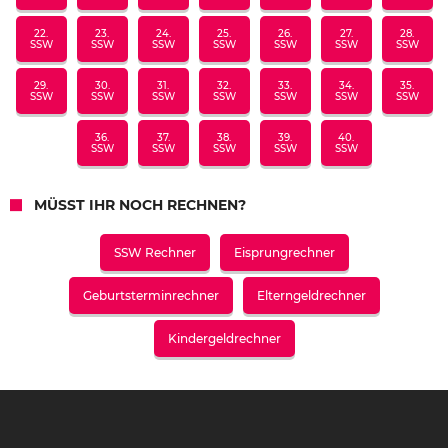
22.
23.
24.
25.
26.
27.
28.
SSW
SSW
SSW
SSW
SSW
SSW
SSW
29.
30.
31.
32.
33.
34.
35.
SSW
SSW
SSW
SSW
SSW
SSW
SSW
36.
37.
38.
39.
40.
SSW
SSW
SSW
SSW
SSW
MÜSST IHR NOCH RECHNEN?
SSW Rechner
Eisprungrechner
Geburtsterminrechner
Elterngeldrechner
Kindergeldrechner