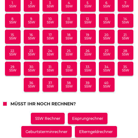
1.
2.
3.
4.
5.
6.
7.
SSW
SSW
SSW
SSW
SSW
SSW
SSW
8.
9.
10.
11.
12.
13.
14.
SSW
SSW
SSW
SSW
SSW
SSW
SSW
15.
16.
17.
18.
19.
20.
21.
SSW
SSW
SSW
SSW
SSW
SSW
SSW
22.
23.
24.
25.
26.
27.
28.
SSW
SSW
SSW
SSW
SSW
SSW
SSW
29.
30.
31.
32.
33.
34.
35.
SSW
SSW
SSW
SSW
SSW
SSW
SSW
36.
37.
38.
39.
40.
SSW
SSW
SSW
SSW
SSW
MÜSST IHR NOCH RECHNEN?
SSW Rechner
Eisprungrechner
Geburtsterminrechner
Elterngeldrechner