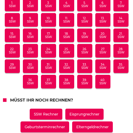
1.
2.
3.
4.
5.
6.
7.
SSW
SSW
SSW
SSW
SSW
SSW
SSW
8.
9.
10.
11.
12.
13.
14.
SSW
SSW
SSW
SSW
SSW
SSW
SSW
15.
16.
17.
18.
19.
20.
21.
SSW
SSW
SSW
SSW
SSW
SSW
SSW
22.
23.
24.
25.
26.
27.
28.
SSW
SSW
SSW
SSW
SSW
SSW
SSW
29.
30.
31.
32.
33.
34.
35.
SSW
SSW
SSW
SSW
SSW
SSW
SSW
36.
37.
38.
39.
40.
SSW
SSW
SSW
SSW
SSW
MÜSST IHR NOCH RECHNEN?
SSW Rechner
Eisprungrechner
Geburtsterminrechner
Elterngeldrechner