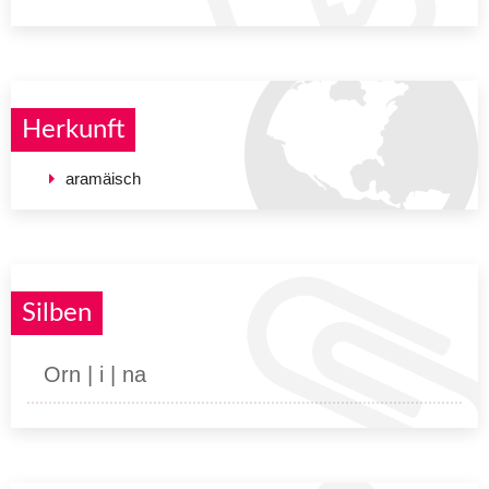
Herkunft
aramäisch
Silben
Orn | i | na