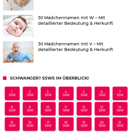
30 Mädchennamen mit W – Mit
detaillierter Bedeutung & Herkunft
30 Mädchennamen mit V – Mit
detaillierter Bedeutung & Herkunft
SCHWANGER? SSWS IM ÜBERBLICK!
1.
2.
3.
4.
5.
6.
7.
SSW
SSW
SSW
SSW
SSW
SSW
SSW
8.
9.
10.
11.
12.
13.
14.
SSW
SSW
SSW
SSW
SSW
SSW
SSW
15.
16.
17.
18.
19.
20.
21.
SSW
SSW
SSW
SSW
SSW
SSW
SSW