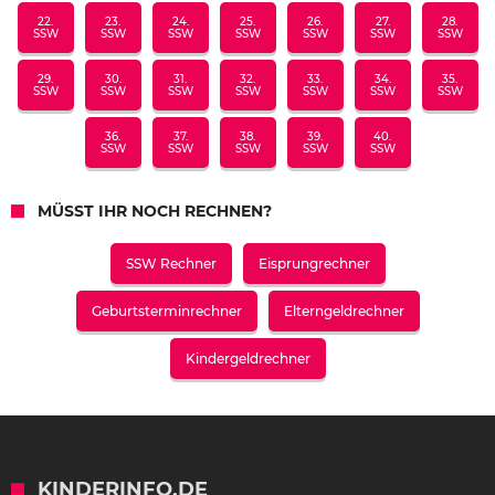
22.
23.
24.
25.
26.
27.
28.
SSW
SSW
SSW
SSW
SSW
SSW
SSW
29.
30.
31.
32.
33.
34.
35.
SSW
SSW
SSW
SSW
SSW
SSW
SSW
36.
37.
38.
39.
40.
SSW
SSW
SSW
SSW
SSW
MÜSST IHR NOCH RECHNEN?
SSW Rechner
Eisprungrechner
Geburtsterminrechner
Elterngeldrechner
Kindergeldrechner
KINDERINFO.DE