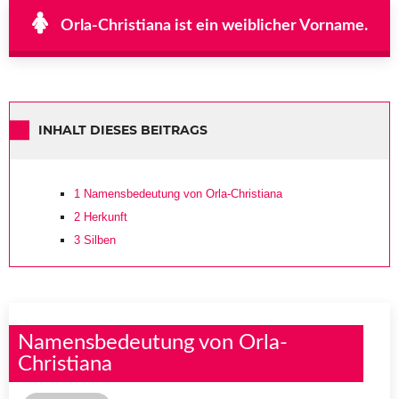
Orla-Christiana ist ein weiblicher Vorname.
INHALT DIESES BEITRAGS
1
Namensbedeutung von Orla-Christiana
2
Herkunft
3
Silben
Namensbedeutung von Orla-
Christiana