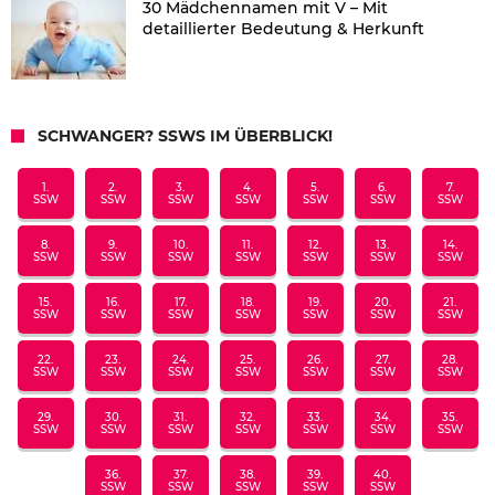
30 Mädchennamen mit V – Mit
detaillierter Bedeutung & Herkunft
SCHWANGER? SSWS IM ÜBERBLICK!
1.
2.
3.
4.
5.
6.
7.
SSW
SSW
SSW
SSW
SSW
SSW
SSW
8.
9.
10.
11.
12.
13.
14.
SSW
SSW
SSW
SSW
SSW
SSW
SSW
15.
16.
17.
18.
19.
20.
21.
SSW
SSW
SSW
SSW
SSW
SSW
SSW
22.
23.
24.
25.
26.
27.
28.
SSW
SSW
SSW
SSW
SSW
SSW
SSW
29.
30.
31.
32.
33.
34.
35.
SSW
SSW
SSW
SSW
SSW
SSW
SSW
36.
37.
38.
39.
40.
SSW
SSW
SSW
SSW
SSW