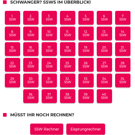
SCHWANGER? SSWS IM ÜBERBLICK!
1.
2.
3.
4.
5.
6.
7.
SSW
SSW
SSW
SSW
SSW
SSW
SSW
8.
9.
10.
11.
12.
13.
14.
SSW
SSW
SSW
SSW
SSW
SSW
SSW
15.
16.
17.
18.
19.
20.
21.
SSW
SSW
SSW
SSW
SSW
SSW
SSW
22.
23.
24.
25.
26.
27.
28.
SSW
SSW
SSW
SSW
SSW
SSW
SSW
29.
30.
31.
32.
33.
34.
35.
SSW
SSW
SSW
SSW
SSW
SSW
SSW
36.
37.
38.
39.
40.
SSW
SSW
SSW
SSW
SSW
MÜSST IHR NOCH RECHNEN?
SSW Rechner
Eisprungrechner