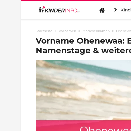
Kind
Startseite
Vornamen
Mädchennamen
Ohenew
Vorname Ohenewaa: B
Namenstage & weitere