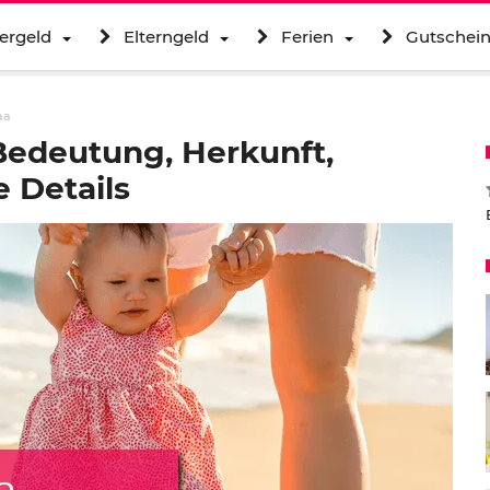
ergeld
Elterngeld
Ferien
Gutschei
aa
edeutung, Herkunft,
 Details