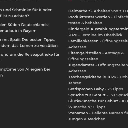
m und Schminke für Kinder:
Heimarbeit
- Arbeiten von zu 
 ist zu achten?
Produkttester werden
- Einfac
testen & behalten
 den Süden Deutschlands:
Kindergeld Auszahlungstermi
enurlaub in Bayern
2026
- Termine im Überblick
 mit Spaß: Die besten Tipps,
Familienkassen
- Öffnungszeit
ndern das Lernen zu versüßen
Adressen
Elterngeldstellen
- Anträge &
rund um die Reiseapotheke für
Öffnungszeiten
r
Jugendämter
- Öffnungszeiten
ymptome von Allergien bei
Adressen
rn
Taschengeldtabelle 2026
- Höh
Jahren
Gratisproben Baby
- 25 Tipps
Sprüche zur Geburt
- 150 Sprüc
Glückwünsche zur Geburt
- 180
Wünsche & 9 Tipps
Vornamen
- Beliebte Namen fü
Jungen & Mädchen