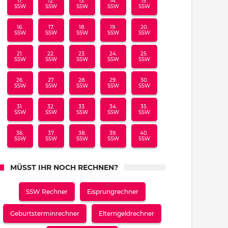
11.
12.
13.
14.
15.
SSW
SSW
SSW
SSW
SSW
16.
17.
18.
19.
20.
SSW
SSW
SSW
SSW
SSW
21.
22.
23.
24.
25.
SSW
SSW
SSW
SSW
SSW
26.
27.
28.
29.
30.
SSW
SSW
SSW
SSW
SSW
31.
32.
33.
34.
35.
SSW
SSW
SSW
SSW
SSW
36.
37.
38.
39.
40.
SSW
SSW
SSW
SSW
SSW
MÜSST IHR NOCH RECHNEN?
SSW Rechner
Eisprungrechner
Geburtsterminrechner
Elterngeldrechner