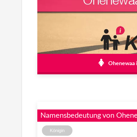
Ohenewaa i
Namensbedeutung von Ohen
Königin