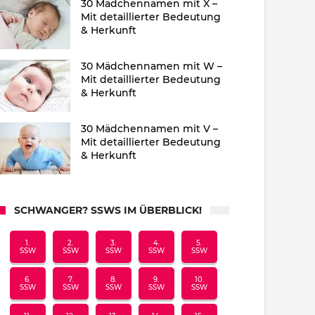
30 Mädchennamen mit X –
Mit detaillierter Bedeutung
& Herkunft
30 Mädchennamen mit W –
Mit detaillierter Bedeutung
& Herkunft
30 Mädchennamen mit V –
Mit detaillierter Bedeutung
& Herkunft
SCHWANGER? SSWS IM ÜBERBLICK!
1.
2.
3.
4.
5.
SSW
SSW
SSW
SSW
SSW
6.
7.
8.
9.
10.
SSW
SSW
SSW
SSW
SSW