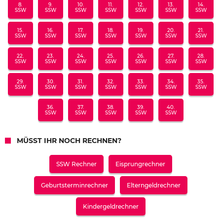
8.
9.
10.
11.
12.
13.
14.
SSW
SSW
SSW
SSW
SSW
SSW
SSW
15.
16.
17.
18.
19.
20.
21.
SSW
SSW
SSW
SSW
SSW
SSW
SSW
22.
23.
24.
25.
26.
27.
28.
SSW
SSW
SSW
SSW
SSW
SSW
SSW
29.
30.
31.
32.
33.
34.
35.
SSW
SSW
SSW
SSW
SSW
SSW
SSW
36.
37.
38.
39.
40.
SSW
SSW
SSW
SSW
SSW
MÜSST IHR NOCH RECHNEN?
SSW Rechner
Eisprungrechner
Geburtsterminrechner
Elterngeldrechner
Kindergeldrechner