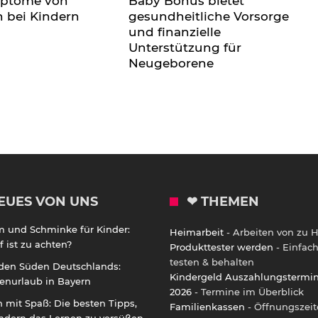
mptome von
Baby Bonus bietet
n bei Kindern
gesundheitliche Vorsorge
und finanzielle
Unterstützung für
Neugeborene
EUES VON UNS
❤ THEMEN
m und Schminke für Kinder:
Heimarbeit
- Arbeiten von zu 
 ist zu achten?
Produkttester werden
- Einfac
testen & behalten
 den Süden Deutschlands:
Kindergeld Auszahlungstermi
enurlaub in Bayern
2026
- Termine im Überblick
 mit Spaß: Die besten Tipps,
Familienkassen
- Öffnungszeit
ndern das Lernen zu versüßen