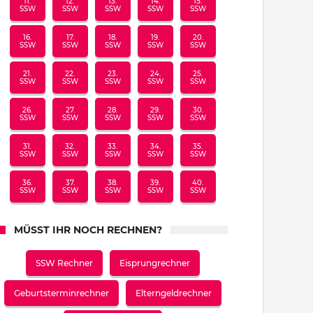
11.
12.
13.
14.
15.
SSW
SSW
SSW
SSW
SSW
16.
17.
18.
19.
20.
SSW
SSW
SSW
SSW
SSW
21.
22.
23.
24.
25.
SSW
SSW
SSW
SSW
SSW
26.
27.
28.
29.
30.
SSW
SSW
SSW
SSW
SSW
31.
32.
33.
34.
35.
SSW
SSW
SSW
SSW
SSW
36.
37.
38.
39.
40.
SSW
SSW
SSW
SSW
SSW
MÜSST IHR NOCH RECHNEN?
SSW Rechner
Eisprungrechner
Geburtsterminrechner
Elterngeldrechner