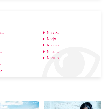
ssa
Narciza
Narjis
Nursah
za
Nirusha
Naruko
s
oz