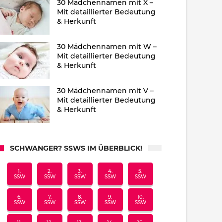
30 Mädchennamen mit X –
Mit detaillierter Bedeutung
& Herkunft
30 Mädchennamen mit W –
Mit detaillierter Bedeutung
& Herkunft
30 Mädchennamen mit V –
Mit detaillierter Bedeutung
& Herkunft
SCHWANGER? SSWS IM ÜBERBLICK!
1.
2.
3.
4.
5.
SSW
SSW
SSW
SSW
SSW
6.
7.
8.
9.
10.
SSW
SSW
SSW
SSW
SSW