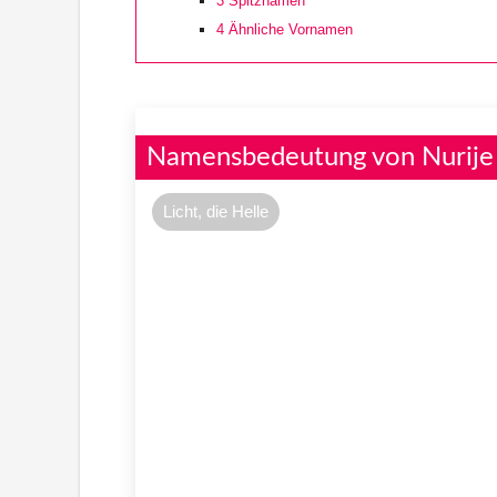
3
Spitznamen
4
Ähnliche Vornamen
Namensbedeutung von Nurije
Licht, die Helle