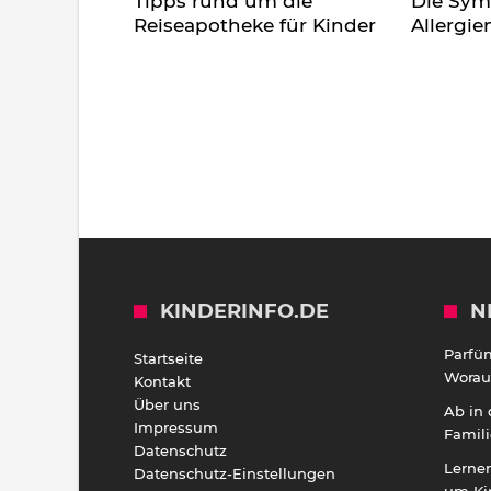
Tipps rund um die
Die Sy
Reiseapotheke für Kinder
Allergie
KINDERINFO.DE
N
Parfü
Startseite
Worauf
Kontakt
Über uns
Ab in
Impressum
Famili
Datenschutz
Lernen
Datenschutz-Einstellungen
um Ki