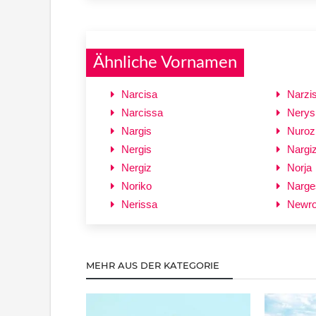
Ähnliche Vornamen
Narcisa
Narzi
Narcissa
Nerys
Nargis
Nuroz
Nergis
Nargi
Nergiz
Norja
Noriko
Narge
Nerissa
Newr
MEHR AUS DER KATEGORIE