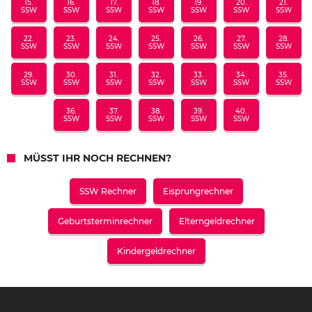
15.
16.
17.
18.
19.
20.
21.
SSW
SSW
SSW
SSW
SSW
SSW
SSW
22.
23.
24.
25.
26.
27.
28.
SSW
SSW
SSW
SSW
SSW
SSW
SSW
29.
30.
31.
32.
33.
34.
35.
SSW
SSW
SSW
SSW
SSW
SSW
SSW
36.
37.
38.
39.
40.
SSW
SSW
SSW
SSW
SSW
MÜSST IHR NOCH RECHNEN?
SSW Rechner
Eisprungrechner
Geburtsterminrechner
Elterngeldrechner
Kindergeldrechner