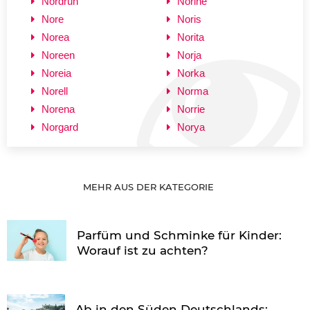
Nordrun
Norine
Nore
Noris
Norea
Norita
Noreen
Norja
Noreia
Norka
Norell
Norma
Norena
Norrie
Norgard
Norya
MEHR AUS DER KATEGORIE
Parfüm und Schminke für Kinder:
Worauf ist zu achten?
Ab in den Süden Deutschlands: