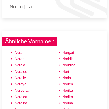
No | ri | ca
Ähnliche Vornamen
Nora
Norgart
Norah
Norhild
Noraja
Norhilde
Noralee
Nori
Noralie
Noria
Noraya
Norien
Norberta
Norika
Nordica
Noriko
Nordika
Norina