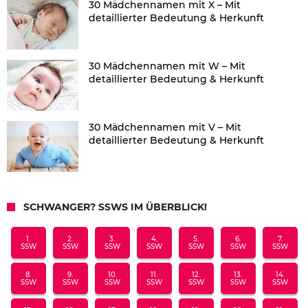
30 Mädchennamen mit X – Mit
detaillierter Bedeutung & Herkunft
30 Mädchennamen mit W – Mit
detaillierter Bedeutung & Herkunft
30 Mädchennamen mit V – Mit
detaillierter Bedeutung & Herkunft
SCHWANGER? SSWS IM ÜBERBLICK!
1.
2.
3.
4.
5.
6.
7.
SSW
SSW
SSW
SSW
SSW
SSW
SSW
8.
9.
10.
11.
12.
13.
14.
SSW
SSW
SSW
SSW
SSW
SSW
SSW