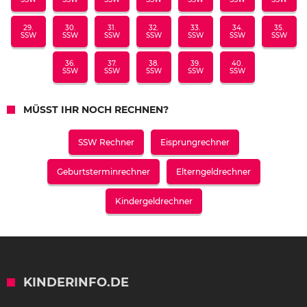
29.
30.
31.
32.
33.
34.
35.
SSW
SSW
SSW
SSW
SSW
SSW
SSW
36.
37.
38.
39.
40.
SSW
SSW
SSW
SSW
SSW
MÜSST IHR NOCH RECHNEN?
SSW Rechner
Eisprungrechner
Geburtsterminrechner
Elterngeldrechner
Kindergeldrechner
KINDERINFO.DE