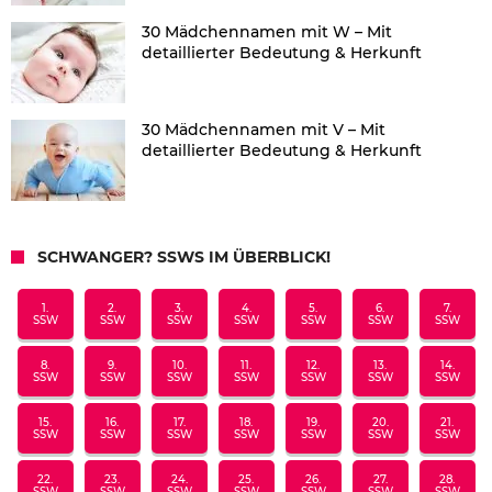
30 Mädchennamen mit W – Mit
detaillierter Bedeutung & Herkunft
30 Mädchennamen mit V – Mit
detaillierter Bedeutung & Herkunft
SCHWANGER? SSWS IM ÜBERBLICK!
1.
2.
3.
4.
5.
6.
7.
SSW
SSW
SSW
SSW
SSW
SSW
SSW
8.
9.
10.
11.
12.
13.
14.
SSW
SSW
SSW
SSW
SSW
SSW
SSW
15.
16.
17.
18.
19.
20.
21.
SSW
SSW
SSW
SSW
SSW
SSW
SSW
22.
23.
24.
25.
26.
27.
28.
SSW
SSW
SSW
SSW
SSW
SSW
SSW