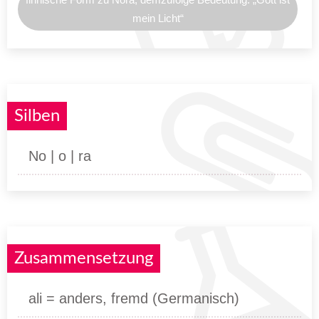
mein Licht“
Silben
No | o | ra
Zusammensetzung
ali = anders, fremd (Germanisch)