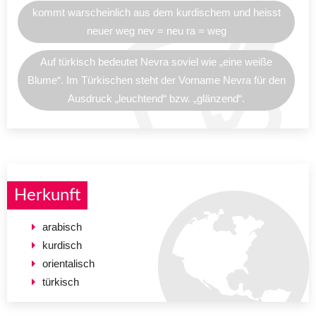
kommt warscheinlich aus dem kurdischem und heisst
neuer weg nev = neu ra = weg
Auf türkisch bedeutet Nevra soviel wie „eine weiße
Blume“. Im Türkischen steht der Vorname Nevra für den
Ausdruck „leuchtend“ bzw. „glänzend“.
Herkunft
arabisch
kurdisch
orientalisch
türkisch