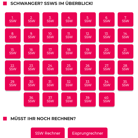
SCHWANGER? SSWS IM ÜBERBLICK!
1.
2.
3.
4.
5.
6.
7.
SSW
SSW
SSW
SSW
SSW
SSW
SSW
8.
9.
10.
11.
12.
13.
14.
SSW
SSW
SSW
SSW
SSW
SSW
SSW
15.
16.
17.
18.
19.
20.
21.
SSW
SSW
SSW
SSW
SSW
SSW
SSW
22.
23.
24.
25.
26.
27.
28.
SSW
SSW
SSW
SSW
SSW
SSW
SSW
29.
30.
31.
32.
33.
34.
35.
SSW
SSW
SSW
SSW
SSW
SSW
SSW
36.
37.
38.
39.
40.
SSW
SSW
SSW
SSW
SSW
MÜSST IHR NOCH RECHNEN?
SSW Rechner
Eisprungrechner