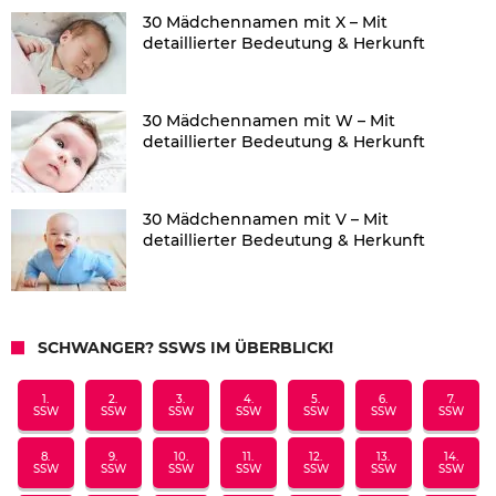
30 Mädchennamen mit X – Mit
detaillierter Bedeutung & Herkunft
30 Mädchennamen mit W – Mit
detaillierter Bedeutung & Herkunft
30 Mädchennamen mit V – Mit
detaillierter Bedeutung & Herkunft
SCHWANGER? SSWS IM ÜBERBLICK!
1.
2.
3.
4.
5.
6.
7.
SSW
SSW
SSW
SSW
SSW
SSW
SSW
8.
9.
10.
11.
12.
13.
14.
SSW
SSW
SSW
SSW
SSW
SSW
SSW