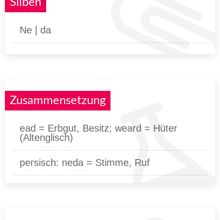
Silben
Ne | da
Zusammensetzung
ead = Erbgut, Besitz; weard = Hüter
(Altenglisch)
persisch: neda = Stimme, Ruf