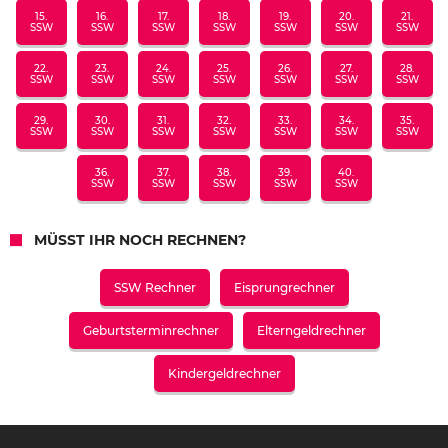
15.
16.
17.
18.
19.
20.
21.
SSW
SSW
SSW
SSW
SSW
SSW
SSW
22.
23.
24.
25.
26.
27.
28.
SSW
SSW
SSW
SSW
SSW
SSW
SSW
29.
30.
31.
32.
33.
34.
35.
SSW
SSW
SSW
SSW
SSW
SSW
SSW
36.
37.
38.
39.
40.
SSW
SSW
SSW
SSW
SSW
MÜSST IHR NOCH RECHNEN?
SSW Rechner
Eisprungrechner
Geburtsterminrechner
Elterngeldrechner
Kindergeldrechner